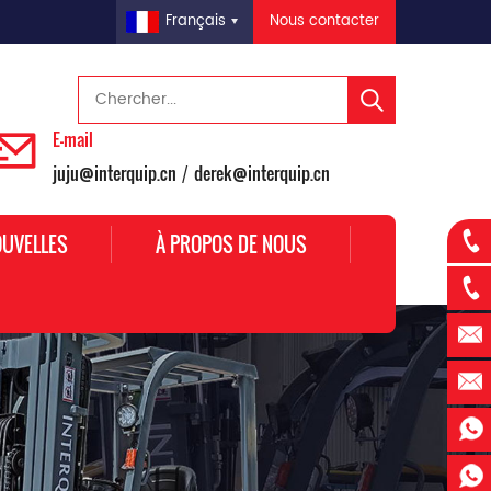
Nous contacter
Français
E-mail
juju@interquip.cn
derek@interquip.cn
/
UVELLES
À PROPOS DE NOUS