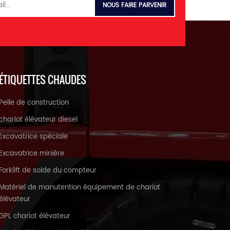
Inverse 1 28Â° 0-16 km / h
Qualité Convertisseur de
couple hydraulique étape
unique, 4 éléments
Transmission de type planète
Augmenter le temps â ¤6,8 s
Total â ¤12,5 s Type de pneu
ÉTIQUETTES CHAUDES
23,5-25 20 PR Moteur Modèle
de moteur weichai
Pelle de construction
wd10g220e23 Cummins
6CTA8.3-C215 Puissance
chariot élévateur diesel
nominale 162 kW Speed ​​
Excavatrice spéciale
rotation nominal 2000 r /
min Max. couple
Excavatrice minière
Forklift de solde du compteur
Matériel de manutention équipement de chariot
élévateur
GPL chariot élévateur