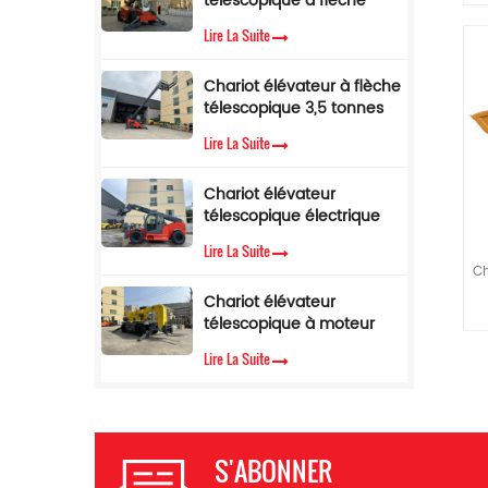
télescopique à flèche
avec limiteur de couple
latérale, 4 tonnes, 17 m, à
Lire La Suite
vendre
Chariot élévateur à flèche
télescopique 3,5 tonnes
12 m Chariot élévateur
Lire La Suite
télescopique avec cabine
climatisée
Chariot élévateur
vi
télescopique électrique
1
de 3,5 tonnes et 10
in
Lire La Suite
mètres
Ch
C
d
Chariot élévateur
go
télescopique à moteur
diesel Cummins EPA, 3,5
Lire La Suite
pl
tonnes, hauteur de
P
levage de 7 m
t
23
t
co
S'ABONNER