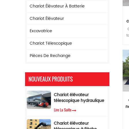
Chariot Élévateur À Batterie
Chariot Élévateur
c
s
Excavatrice
t
Chariot Télescopique
g
Pièces De Rechange
NOUVEAUX PRODUITS
Chariot élévateur
télescopique hydraulique
à flèche de 17 m de
n
Lire La Suite
hauteur de levage
Chariot élévateur
Chariot élévateur
télescopique de 5 tonnes
3