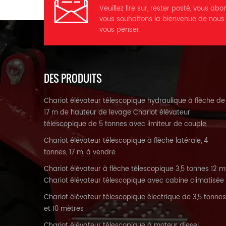
Veuillez lire sur, rester posté, vous abo
n
vous souhaitons la bienvenue de nous
vous penser.
2
IT
≥
en
DES PRODUITS
L
Chariot élévateur télescopique hydraulique à flèche de
E
17 m de hauteur de levage Chariot élévateur
d
télescopique de 5 tonnes avec limiteur de couple
Chariot élévateur télescopique à flèche latérale, 4
tonnes, 17 m, à vendre
Chariot élévateur à flèche télescopique 3,5 tonnes 12 m
Chariot élévateur télescopique avec cabine climatisée
V
Chariot élévateur télescopique électrique de 3,5 tonnes
et 10 mètres
F
Chariot élévateur télescopique à moteur diesel