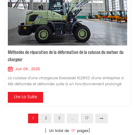
Méthodes de réparation de la déformation de la culasse du moteur du
chargeur
Jun 06 , 2025
La culasse d'une chargeuse Kawasaki KLD85Z d'une entreprise a
été déformée et déformée suite à un fonctionnement prolongé
sous haute température, haute pression, charge thermique et
charge alternée. Le joint de cylindre a été endommagé au niveau
Lire La Suite
de la sortie d'eau, provoquant une chute de pression dans la
chambre de combustion, une puissance insuffisante du moteur
et une fuite d'eau par l'entrée d...
1
2
3
...
17
[ Un total de
17
pages]