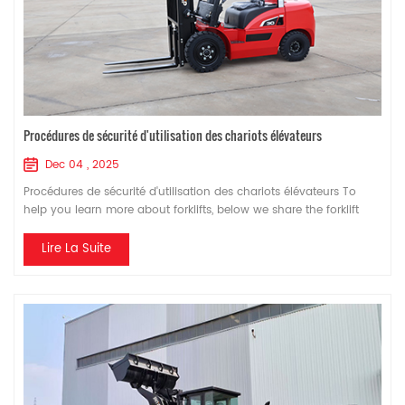
Procédures de sécurité d'utilisation des chariots élévateurs
Dec 04 , 2025
Procédures de sécurité d'utilisation des chariots élévateurs To
help you learn more about forklifts, below we share the forklift
safe operation procedures. We hope this will be helpful! I. Forklift
Inspection 1. Before operating the forklift, inspect its appearance
Lire La Suite
and add fuel, lubricating oil, and coolant. 2. Check the starting,
running, and braking performance. 3. Check that the lights and
audi...