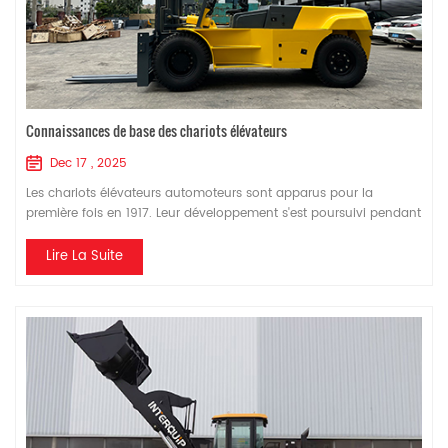
Connaissances de base des chariots élévateurs
Dec 17 , 2025
Les chariots élévateurs automoteurs sont apparus pour la
première fois en 1917. Leur développement s'est poursuivi pendant
la Seconde Guerre mondiale. La Chine a commencé à fabriquer
des chariots élévateurs au début des années 1950. Fuel efficient
Lire La Suite
diesel forklifts are classified into six types according to their
structure: counterbalance forklifts, reach trucks, side-loading
forklifts, straddle fo...