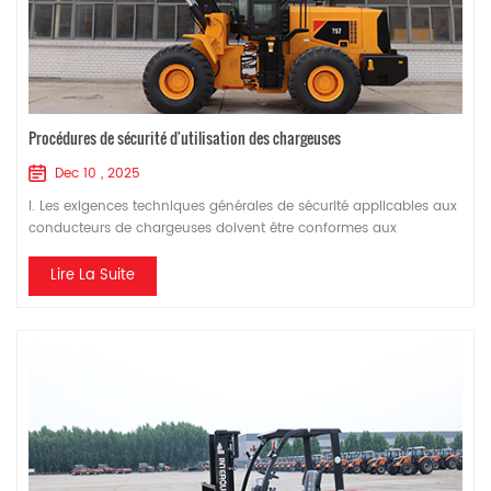
Procédures de sécurité d'utilisation des chargeuses
Dec 10 , 2025
I. Les exigences techniques générales de sécurité applicables aux
conducteurs de chargeuses doivent être conformes aux
dispositions pertinentes des exigences techniques générales
relatives aux engins de terrassement. D'accord. II. The preparatory
Lire La Suite
work before the loader starts working should be carried out in
accordance with the relevant regulations for excavators. III. The
following safety precaut...