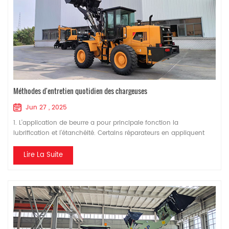
Méthodes d'entretien quotidien des chargeuses
Jun 27 , 2025
1. L'application de beurre a pour principale fonction la
lubrification et l'étanchéité. Certains réparateurs en appliquent
donc sur le joint de cylindre lors de la réparation, pensant ainsi
améliorer l'étanchéité du moteur diesel. Or, c'est une erreur. En
Lire La Suite
effet, si du beurre est appliqué sur le joint de cylindre, une partie
du beurre s'infiltrera inévitablement dans le cylindre lors du
serrage des...