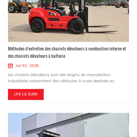
Méthodes d'entretien des chariots élévateurs à combustion interne et
des chariots élévateurs à batterie
Jul 03 , 2025
Les chariots élévateurs sont des engins de manutention
industrielle, notamment des véhicules à roues destinés au
chargement et au déchargement, au gerbage et au transport sur
de courtes distances de marchandises palettisées. Voici quelques
Lire La Suite
méthodes d'entretien. chariots élévateurs à combustion interne et
des chariots élévateurs à batterie, dans l'espoir d'aider tout le
monde ! Maintenance techniqu...