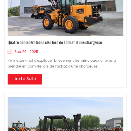
Quatre considérations clés lors de l'achat d'une chargeuse
Sep 26 , 2025
Permettez-moi d'expliquer brièvement les principaux critères à
prendre en compte lors de l'achat d'une chargeuse.
Personnellement, je pense qu'il y a deux points clés : 1. Déterminer
la capacité de charge nominale de la chargeuse en fonction de
Lire La Suite
la charge de travail. Cela signifie qu'elle ne doit être ni trop
grande ni trop petite ; une chargeuse surdimensionnée serait
inutile, tandis qu'une charge...