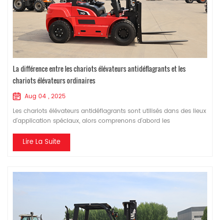
La différence entre les chariots élévateurs antidéflagrants et les
chariots élévateurs ordinaires
Aug 04 , 2025
Les chariots élévateurs antidéflagrants sont utilisés dans des lieux
d'application spéciaux, alors comprenons d'abord les
caractéristiques des chariots élévateurs antidéflagrants eux-
mêmes et les caractéristiques de la zone de fonctionnement des
Lire La Suite
chariots élévateurs antidéflagrants. 1. Premièrement, lorsque l'on
travaille dans une zone à risque d'explosion où la présence de
matières inflammables es...