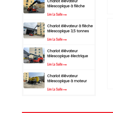
Chariot élévateur
télescopique de 5 tonnes
télescopique à flèche
avec limiteur de couple
latérale, 4 tonnes, 17 m, à
Lire La Suite
vendre
Chariot élévateur à flèche
télescopique 3,5 tonnes
12 m Chariot élévateur
Lire La Suite
télescopique avec cabine
climatisée
Chariot élévateur
télescopique électrique
de 3,5 tonnes et 10
Lire La Suite
mètres
i
Chariot élévateur
télescopique à moteur
diesel Cummins EPA, 3,5
Lire La Suite
tonnes, hauteur de
levage de 7 m