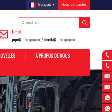
Nous contacter
Français
E-mail
juju@interquip.cn
derek@interquip.cn
/
UVELLES
À PROPOS DE NOUS