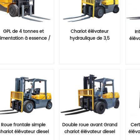
GPL de 4 tonnes et
Chariot élévateur
In
limentation à essence /
hydraulique de 3,5
élév
az / essence avec pince
tonnes avec accessoire
à bloc
en option
Lire La Suite
Lire La Suite
Roue frontale simple
Double roue avant Grand
Cert
chariot élévateur diesel
chariot élévateur diesel
éléva
de 5 tonnes avec pièce