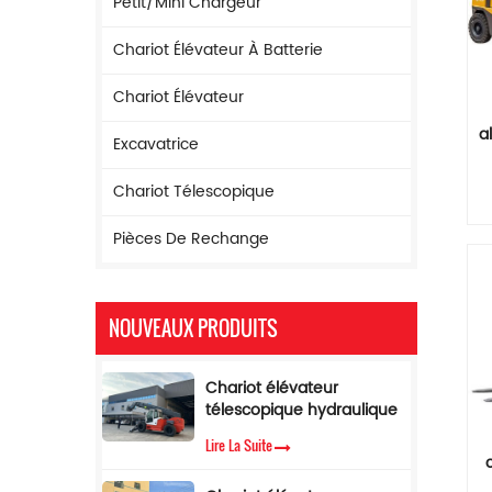
Petit/mini Chargeur
Chariot Élévateur À Batterie
Chariot Élévateur
a
Excavatrice
g
Chariot Télescopique
Pièces De Rechange
NOUVEAUX PRODUITS
Chariot élévateur
télescopique hydraulique
à flèche de 17 m de
Lire La Suite
hauteur de levage
Chariot élévateur