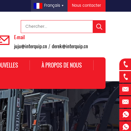
Nous contacter
Français
E-mail
juju@interquip.cn
derek@interquip.cn
/
UVELLES
À PROPOS DE NOUS