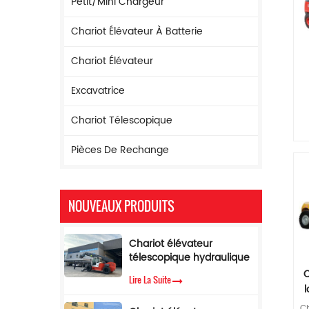
Petit/mini Chargeur
Chariot Élévateur À Batterie
Chariot Élévateur
Excavatrice
Chariot Télescopique
Pièces De Rechange
m
X
NOUVEAUX PRODUITS
4J
d
Chariot élévateur
p
télescopique hydraulique
à flèche de 17 m de
C
Lire La Suite
hauteur de levage
la
Chariot élévateur
é
Ch