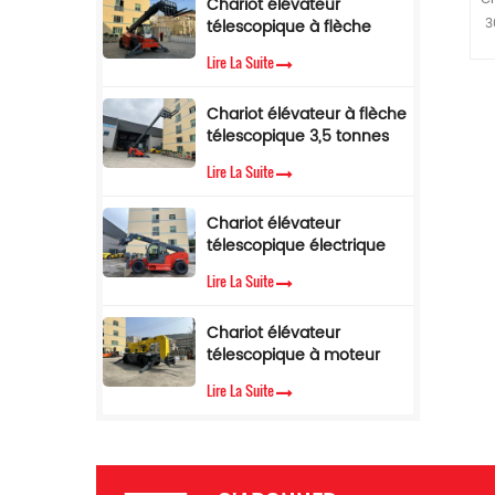
Chariot élévateur
télescopique de 5 tonnes
f
3
télescopique à flèche
avec limiteur de couple
/
latérale, 4 tonnes, 17 m, à
Ca
Lire La Suite
C
vendre
d
r
t
Chariot élévateur à flèche
télescopique 3,5 tonnes
12 m Chariot élévateur
mo
C
Lire La Suite
télescopique avec cabine
be
climatisée
ra
Chariot élévateur
e
télescopique électrique
de 3,5 tonnes et 10
Lire La Suite
mètres
p
o
Chariot élévateur
ar
t
télescopique à moteur
diesel Cummins EPA, 3,5
Lire La Suite
tonnes, hauteur de
levage de 7 m
a
2
a