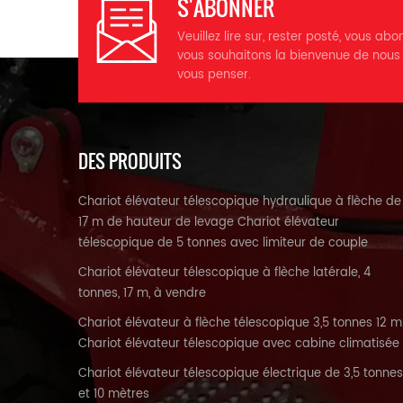
S'ABONNER
m
Veuillez lire sur, rester posté, vous abo
vous souhaitons la bienvenue de nous
f
vous penser.
d
h
(
DES PRODUITS
Chariot élévateur télescopique hydraulique à flèche de
F
17 m de hauteur de levage Chariot élévateur
télescopique de 5 tonnes avec limiteur de couple
Chariot élévateur télescopique à flèche latérale, 4
D
tonnes, 17 m, à vendre
Chariot élévateur à flèche télescopique 3,5 tonnes 12 m
Chariot élévateur télescopique avec cabine climatisée
Chariot élévateur télescopique électrique de 3,5 tonnes
E
et 10 mètres