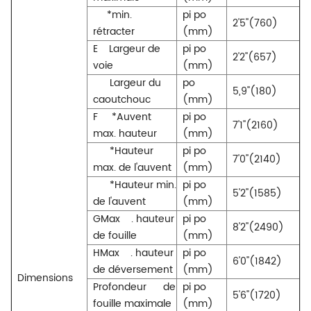
*min.
pi po
2'5''(760)
rétracter
(mm)
E
Largeur de
pi po
2'2''(657)
voie
(mm)
Largeur du
po
5,9''(180)
caoutchouc
(mm)
F
*Auvent
pi po
7'1''(2160)
max. hauteur
(mm)
*Hauteur
pi po
7'0''(2140)
max. de l'auvent
(mm)
*Hauteur min.
pi po
5'2''(1585)
de l'auvent
(mm)
GMax
. hauteur
pi po
8'2''(2490)
de fouille
(mm)
HMax
. hauteur
pi po
6'0''(1842)
de déversement
(mm)
Dimensions
Profondeur
de
pi po
5'6''(1720)
fouille maximale
(mm)