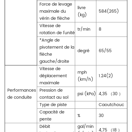
Force de levage
livre
maximale du
584(265)
(kg)
vérin de flèche
Vitesse de
tr/min
8
rotation de l'unité
*Angle de
pivotement de la
degré
65/55
flèche
gauche/droite
Vitesse de
mph
déplacement
1.24(2)
(km/h)
maximale
Performances
Pression de
psi (kPa)
4,35
（
30
）
de conduite
contact au sol
Type de piste
Caoutchouc
Capacité de
%
30
pente
Débit
gal/min
4,75
（
18
）