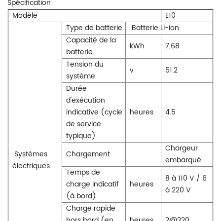
Spécification
Modèle
E10
Type de batterie
Batterie Li-ion
Capacité de la
kWh
7,68
batterie
Tension du
v
51.2
système
Durée
d'exécution
indicative (cycle
heures
4.5
de service
typique)
Chargeur
Systèmes
Chargement
embarqué
électriques
Temps de
8 à 110 V / 6
charge indicatif
heures
à 220 V
(à bord)
Charge rapide
hors bord (en
heures
2@220