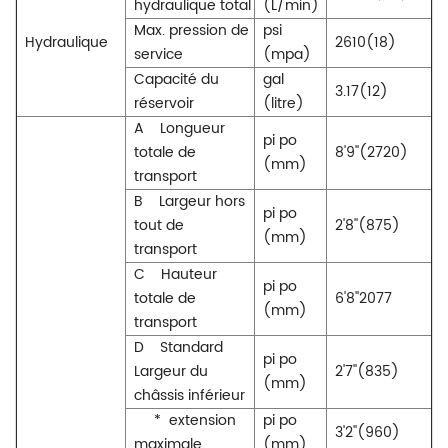
hydraulique total
(L/min)
Max. pression de
psi
Hydraulique
2610(18)
service
(mpa)
Capacité du
gal
3.17(12)
réservoir
(litre)
A
Longueur
pi po
totale de
8'9''(2720)
(mm)
transport
B
Largeur hors
pi po
tout de
2'8''(875)
(mm)
transport
C
Hauteur
pi po
totale de
6'8''2077
(mm)
transport
D
Standard
pi po
Largeur du
2'7''(835)
(mm)
châssis inférieur
*
extension
pi po
3'2''(960)
maximale
(mm)