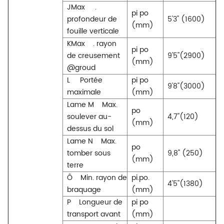
JMax
.
pi po
profondeur de
5'3'' (1600)
(mm)
fouille verticale
KMax
. rayon
pi po
de creusement
9'5''(2900)
(mm)
@groud
L
Portée
pi po
9'8''(3000)
maximale
(mm)
Lame M
Max.
po
soulever au-
4,7''(120)
(mm)
dessus du sol
Lame N
Max.
po
tomber sous
9,8'' (250)
(mm)
terre
Ô
Min. rayon de
pi.po.
4'5''(1380)
braquage
(mm)
P
Longueur de
pi po
transport avant
(mm)