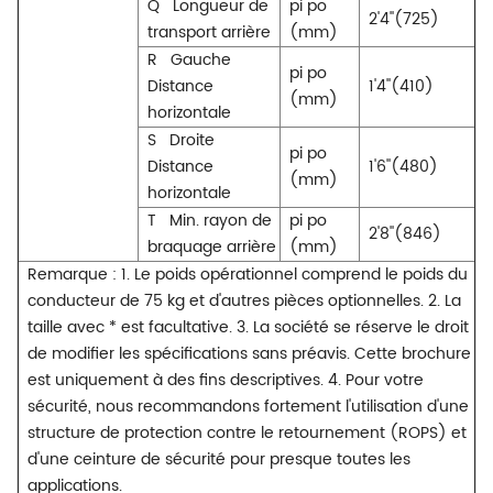
Q
Longueur de
pi po
2'4''(725)
transport arrière
(mm)
R
Gauche
pi po
Distance
1'4''(410)
(mm)
horizontale
S
Droite
pi po
Distance
1'6''(480)
(mm)
horizontale
T
Min. rayon de
pi po
2'8''(846)
braquage arrière
(mm)
Remarque : 1. Le poids opérationnel comprend le poids du
conducteur de 75 kg et d'autres pièces optionnelles. 2. La
taille avec * est facultative. 3. La société se réserve le droit
de modifier les spécifications sans préavis. Cette brochure
est uniquement à des fins descriptives. 4. Pour votre
sécurité, nous recommandons fortement l'utilisation d'une
structure de protection contre le retournement (ROPS) et
d'une ceinture de sécurité pour presque toutes les
applications.