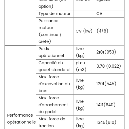
option)
Type de moteur
CA
Puissance
moteur
CV (kw)
(4/8)
(continue /
crête)
Poids
livre
2101(953)
opérationnel
(kg)
Capacité du
pi.cu
0,78 (0,022)
godet standard
(m3)
Max. force
livre
d'excavation du
1201(545)
(kg)
bras
Max. force
livre
d'arrachement
1411(640)
(kg)
du godet
Performance
Max. force de
livre
opérationnelle
1345(610)
traction
(kg)