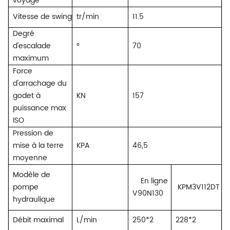
voyage
Vitesse de swing
tr/min
11.5
Degré
d'escalade
°
70
maximum
Force
d'arrachage du
godet à
KN
157
puissance max
ISO
Pression de
mise à la terre
KPA
46,5
moyenne
Modèle de
En ligne
pompe
KPM3V112DT
V90N130
hydraulique
Débit maximal
L/min
250*2
228*2