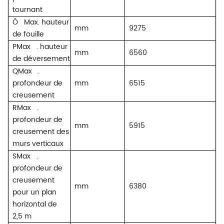
tournant
Ô
Max. hauteur
mm
9275
de fouille
PMax
. hauteur
mm
6560
de déversement
QMax
.
profondeur de
mm
6515
creusement
RMax
.
profondeur de
mm
5915
creusement des
murs verticaux
SMax
.
profondeur de
creusement
mm
6380
pour un plan
horizontal de
2,5 m