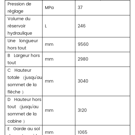
Pression de
MPa
37
réglage
Volume du
réservoir
L
246
hydraulique
Une
longueur
mm
9560
hors tout
B
Largeur hors
mm
2980
tout
C
Hauteur
totale
（
jusqu'au
mm
3040
sommet de la
flèche
）
D
Hauteur hors
tout
（
jusqu'au
mm
3120
sommet de la
cabine
）
E
Garde au sol
mm
1065