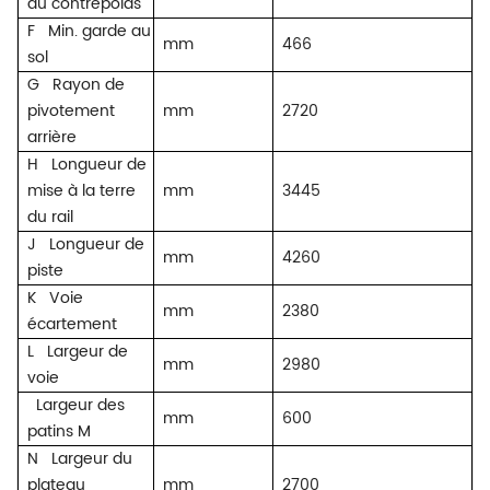
du contrepoids
F
Min. garde au
mm
466
sol
G
Rayon de
pivotement
mm
2720
arrière
H
Longueur de
mise à la terre
mm
3445
du rail
J
Longueur de
mm
4260
piste
K
Voie
mm
2380
écartement
L
Largeur de
mm
2980
voie
Largeur des
mm
600
patins M
N
Largeur du
plateau
mm
2700