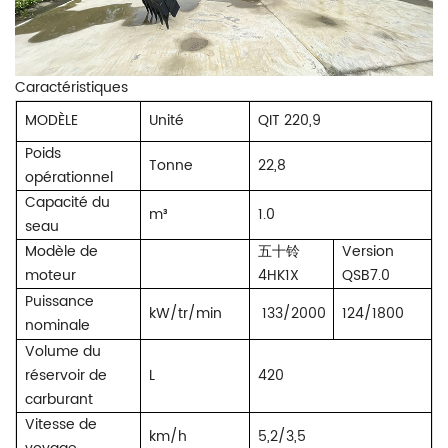
Caractéristiques
MODÈLE
Unité
QIT 220,9
Poids
Tonne
22,8
opérationnel
Capacité du
m³
1.0
seau
Modèle de
五十铃
Version
moteur
4HK1X
QSB7.0
Puissance
kW/tr/min
133/2000
124/1800
nominale
Volume du
réservoir de
L
420
carburant
Vitesse de
km/h
5,2/3,5