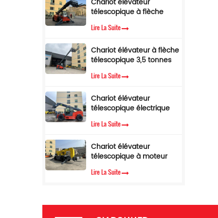
Chariot élévateur
télescopique de 5 tonnes
télescopique à flèche
avec limiteur de couple
latérale, 4 tonnes, 17 m, à
c
Lire La Suite
vendre
Chariot élévateur à flèche
en
télescopique 3,5 tonnes
12 m Chariot élévateur
Lire La Suite
télescopique avec cabine
climatisée
e
Chariot élévateur
télescopique électrique
p
de 3,5 tonnes et 10
d
Lire La Suite
mètres
Chariot élévateur
télescopique à moteur
diesel Cummins EPA, 3,5
c
Lire La Suite
tonnes, hauteur de
levage de 7 m