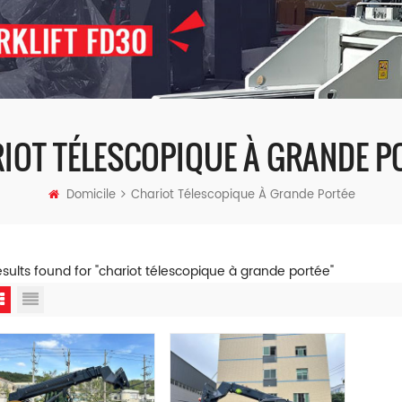
IOT TÉLESCOPIQUE À GRANDE P
Domicile
Chariot Télescopique À Grande Portée
esults found for "chariot télescopique à grande portée"