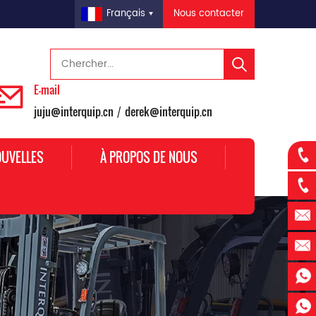
Nous contacter
Français
E-mail
juju@interquip.cn
derek@interquip.cn
/
UVELLES
À PROPOS DE NOUS