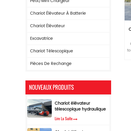
Petit/mini Chargeur
Chariot Élévateur À Batterie
Chariot Élévateur
C
Excavatrice
to
Chariot Télescopique
1
Pièces De Rechange
do
d
NOUVEAUX PRODUITS
u
co
c
Chariot élévateur
télescopique hydraulique
à flèche de 17 m de
Lire La Suite
hauteur de levage
c
Chariot élévateur