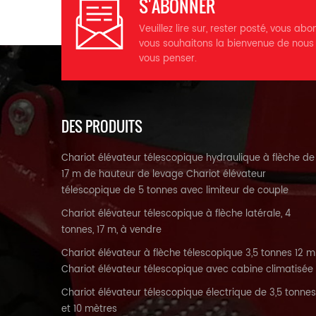
S'ABONNER
Veuillez lire sur, rester posté, vous abo
vous souhaitons la bienvenue de nous
vous penser.
a
DES PRODUITS
du
op
Chariot élévateur télescopique hydraulique à flèche de
17 m de hauteur de levage Chariot élévateur
télescopique de 5 tonnes avec limiteur de couple
Chariot élévateur télescopique à flèche latérale, 4
tonnes, 17 m, à vendre
ha
Chariot élévateur à flèche télescopique 3,5 tonnes 12 m
Chariot élévateur télescopique avec cabine climatisée
se
Chariot élévateur télescopique électrique de 3,5 tonnes
et 10 mètres