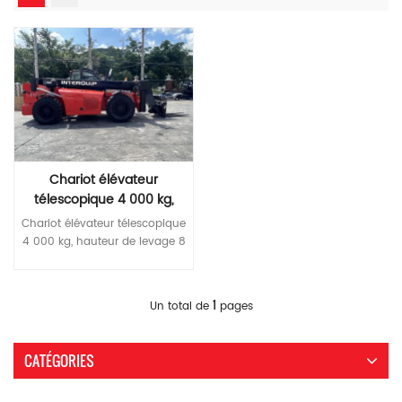
Chariot élévateur
télescopique 4 000 kg,
hauteur de levage 8 000
Chariot élévateur télescopique
mm, tout-terrain,
4 000 kg, hauteur de levage 8
chargeuse sur pneus
000 mm, tout-terrain,
agricole à vendre
chargeuse sur pneus agricole
à vendre Hauteur de levage
Lire La Suite
1
Un total de
pages
maximale : 8 mCharge
nominale : 4
tonnesEntraînement par
CATÉGORIES
convertisseur de
coupleSystème de traction