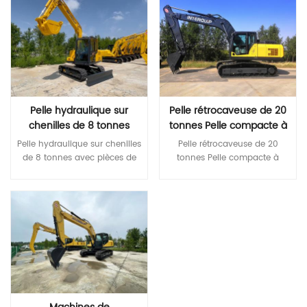
Pelle hydraulique sur
Pelle rétrocaveuse de 20
chenilles de 8 tonnes
tonnes Pelle compacte à
avec pièces de machine à
longue portée
Pelle hydraulique sur chenilles de 8 tonnes avec pièces de machine à briser * Configuration de base haut de gamme de première classe Les moteurs Yanmar sont conformes aux émissions Stage III, économisant ainsi de l'énergie et du carburant. Pompe principale et vanne principale de marque internationale Les composants hydrauliques de marque mondiale garantissent une grande fiabilité du système hydraulique * Une plus grande fiabilité et durabilité Corps robuste et haute résistance Pièces structurelles renforcées de la flèche, du bras et du godet * Un confort plus coordonné Nouvelle cabine très rigide, silencieuse et confortable Moniteur LCD couleur pour une surveillance et une maintenance pratiques Plusieurs modes de fonctionnement disponibles Caractéristiques MODÈLE Unité QIT 80,9 Poids opérationnel Tonne 8.2 Capacité du seau m³ 0,32 Modèle de moteur YANMAR 4TNV98T YANMAR 4TNV98 Puissance nominale kW/tr/min 56,5/2200 46,3/2200 Volume du réservoir de carburant L 130 Vitesse de voyage km/h 5.1/2.7 Vitesse de swing tr/min dix Degré d'escalade maximum ° 70 Force d'arrachage du godet à puissance max ISO KN 52 Pression de mise à la terre moyenne KPA 30 Modèle de pompe hydraulique En ligne HP3V80 Débit maximal L/min 165 Pression de réglage MPa 32 Volume du réservoir hydraulique L 90 Une longueur hors tout mm 6100 B Largeur hors tout mm 2300 C Hauteur totale （jusqu'au sommet de la flèche ） mm 2515 D Hauteur hors tout （jusqu'au sommet de la cabine ） mm 2680 E Garde au sol du contrepoids mm 760 F Min. garde au sol mm 380 G Rayon de pivotement arrière mm 1755 H Longueur de mise à la terre du rail mm 2150 J Longueur de piste mm 2760 K Voie écartement mm 1700 L Largeur de voie mm 2150 Largeur des patins M mm 450 N Largeur du plateau tournant mm 2198 Ô Max. hauteur de fouille mm 7165 PMax . hauteur de déversement mm 5065 QMax . profondeur de creusement mm 4038 RMax . profondeur de creusement des murs verticaux mm 3505 SMax . profondeur de creusement pour un plan horizontal de 2,5 m mm 3680 TMax . portée de creusement mm 6330 U Portée d'excavation max. au niveau du sol mm 6180 VMin . rayon de rotation mm 1795 WMax . hauteur au rayon d'oscillation minimum mm 5500 X Distance du centre de rotation à l'arrière mm 1755
Pelle rétrocaveuse de 20 tonnes Pelle compacte à longue portée * Configuration de base haut de gamme de première classe Les moteurs Yanmar sont conformes aux émissions Stage III, économisant ainsi de l'énergie et du carburant. Pompe principale et vanne principale de marque internationale Les composants hydrauliques de marque mondiale garantissent une grande fiabilité du système hydraulique * Une plus grande fiabilité et durabilité Corps robuste et haute résistance Pièces structurelles renforcées de la flèche, du bras et du godet * Un confort plus coordonné Nouvelle cabine très rigide, silencieuse et confortable Moniteur LCD couleur pour une surveillance et une maintenance pratiques Plusieurs modes de fonctionnement disponibles Caractéristiques MODÈLE Unité QIT 205,9 Poids opérationnel Tonne 21.3 Capacité du seau m³ 0,93 Modèle de moteur 广康QSB7.0 4M50 ​ Puissance nominale kW/tr/min 124/2000 118/2000 Volume du réservoir de carburant L 420 Vitesse de voyage km/h 5,2/3,5 Vitesse de swing tr/min 11.5 Degré d'escalade maximum ° 70 Force d'arrachage du godet à puissance max ISO KN 157 Pression de mise à la terre moyenne KPA 46,5 Modèle de pompe hydraulique EDDIE FMP112APDT KPMK3V112DT Débit maximal L/min 215 *2 228*2 Pression de réglage MPa 37 Volume du réservoir hydraulique L 246 Une longueur hors tout mm 9560 B Largeur hors tout mm 2780 C Hauteur totale （jusqu'au sommet de la flèche ） mm 3040 D Hauteur hors tout （jusqu'au sommet de la cabine ） mm 3120 E Garde au sol du contrepoids mm 1065 F Min. garde au sol mm 466 G Rayon de pivotement arrière mm 2720 H Longueur de mise à la terre du rail mm 3260 J Longueur de piste mm 4060 K Voie écartement mm 2180 L Largeur de voie mm 2780 Largeur des patins M mm 600 N Largeur du plateau tournant mm 2700 Ô Max. hauteur de fouille mm 9275 PMax . hauteur de déversement mm 6560 QMax . profondeur de creusement mm 6515 RMax . profondeur de creusement des murs verticaux mm 5915 SMax . profondeur de creusement pour un plan horizontal de 2,5 m mm 6380 TMax . portée de creusement mm 9865 U Portée d'excavation max. au niveau du sol mm 9680 VMin . rayon de rotation mm 3630 WMax . hauteur au rayon d'oscillation minimum mm 7670 X Distance du centre de rotation à l'arrière mm 2720
briser
Lire La Suite
Lire La Suite