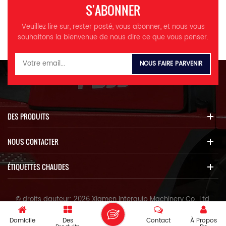
S'ABONNER
Veuillez lire sur, rester posté, vous abonner, et nous vous
souhaitons la bienvenue de nous dire ce que vous penser.
DES PRODUITS
NOUS CONTACTER
ÉTIQUETTES CHAUDES
© droits dauteur: 2026 Xiamen Interquip Machinery Co., Ltd.
Tous les droits sont réservés.
Domicile
Des
Contact
À Propos
IPv6 réseau pris en charge