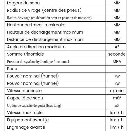
Largeur du seau
MM
Radius de virage (centre des pneus)
MM
MM
Radius de virage (en dehors du seau en position de transport)
Hauteur de travail maximale
MM
Hauteur de déchargement maximum
MM
Distance de déchargement maximum
MM
Angle de direction maximum
Â°
Somme trinomiale
seconde
MPA
Pression du système hydraulique fonctionnel
Pneu
Pouvoir nominal (Yunnei)
kw
Pouvoir nominal (Yunnei)
kw
Vitesse nominale
r / min
Capacité de seau
mâ³
Option de capacité de godet (bras long)
mâ³
Vitesse maximale
km / h
Équipement avant je
km / h
Engrenage avant II
km / h