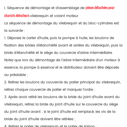
pièces détachées pour
I. Séquence de démontage et d'assemblage de
chariots élévateurs
vilebrequin et volant moteur
La séquence de démontage du vilebrequin et du bloc-cylindres est
la suivante :
1. Déposez le carter d'huile, puis la pompe à huile, les boulons de
fixation des brides d'étanchéité avant et arrière du vilebrequin, puis la
bride d'étanchéité et le siège du couvercle d'arbre intermédiaire.
Notez que lors du démontage de l'arbre intermédiaire d'un moteur à
essence, la pompe à essence et le distributeur doivent être déposés
au préalable ;
2. Retirez les boulons du couvercle du palier principal du vilebrequin,
retirez chaque couvercle de palier et marquez l'ordre ;
3. Après avoir retiré les boulons de la bride du joint d'huile avant du
vilebrequin, retirez la bride du joint d'huile sur le couvercle du siège
du joint d'huile avant ; si le joint d'huile est remplacé, les vis de la
bride du joint d'huile doivent être retirées ;
4. Retirez le palier de vilebrequin et le palier de liaison ;