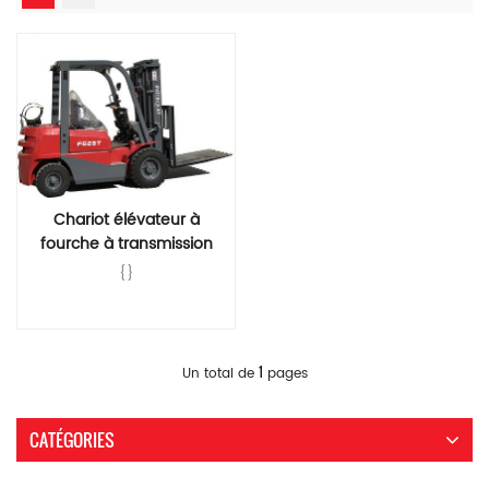
Chariot élévateur à
fourche à transmission
hydraulique de 2,5 tonnes
{}
pour GPL et essence
Lire La Suite
1
Un total de
pages
CATÉGORIES