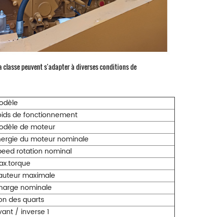
 la classe peuvent s'adapter à diverses conditions de
odèle
oids de fonctionnement
odèle de moteur
nergie du moteur nominale
eed ​​rotation nominal
ax.torque
auteur maximale
harge nominale
on des quarts
ant / inverse 1