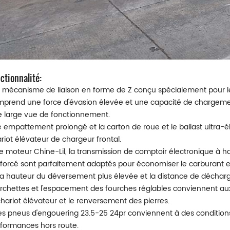
ctionnalité:
e mécanisme de liaison en forme de Z conçu spécialement pour l
prend une force d'évasion élevée et une capacité de chargement
 large vue de fonctionnement.
e empattement prolongé et la carton de roue et le ballast ultra-él
riot élévateur de chargeur frontal.
Le moteur Chine-Lil, la transmission de comptoir électronique à ha
forcé sont parfaitement adaptés pour économiser le carburant e
La hauteur du déversement plus élevée et la distance de décharge
rchettes et l'espacement des fourches réglables conviennent aux
chariot élévateur et le renversement des pierres.
es pneus d'engouering 23.5-25 24pr conviennent à des conditions 
formances hors route.