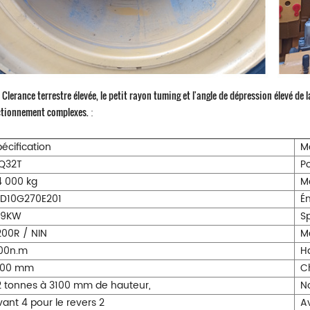
 Clerance terrestre élevée, le petit rayon tuming et l'angle de dépression élevé de
ctionnement complexes.
:
écification
M
TQ32T
P
4 000 kg
M
D10G270E201
É
99KW
Sp
200R / NIN
M
100n.m
H
3100 mm
C
2 tonnes à 3100 mm de hauteur,
N
ant 4 pour le revers 2
Av