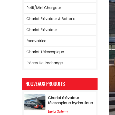
Petit/mini Chargeur
Chariot Élévateur À Batterie
Chariot Élévateur
Excavatrice
Chariot Télescopique
Pièces De Rechange
NOUVEAUX PRODUITS
Chariot élévateur
télescopique hydraulique
à flèche de 17 m de
Lire La Suite
hauteur de levage