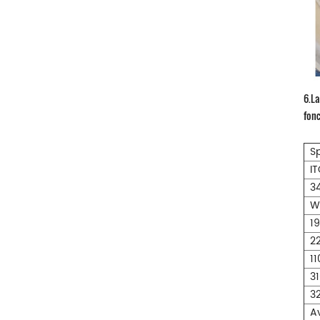
6.La
fon
Sp
I
3
W
1
2
1
3
Av