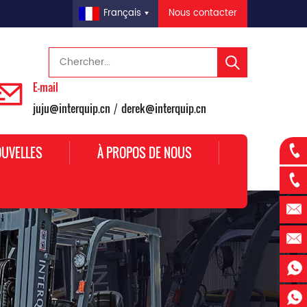
Nous contacter
Français
E-mail
juju@interquip.cn
derek@interquip.cn
/
UVELLES
À PROPOS DE NOUS