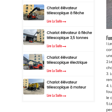
Chariot élévateur
Chariot élévateur
télescopique de 5 tonnes
télescopique à flèche
avec limiteur de couple
latérale, 4 tonnes, 17 m, à
Lire La Suite
vendre
Chariot élévateur à flèche
Fon
télescopique 3,5 tonnes
12 m Chariot élévateur
1.L
Lire La Suite
télescopique avec cabine
com
climatisée
une
Chariot élévateur
2.L
télescopique électrique
de 3,5 tonnes et 10
cha
Lire La Suite
mètres
3. 
ren
Chariot élévateur
4. 
télescopique à moteur
fou
diesel Cummins EPA, 3,5
Lire La Suite
tonnes, hauteur de
le 
levage de 7 m
5.L
per