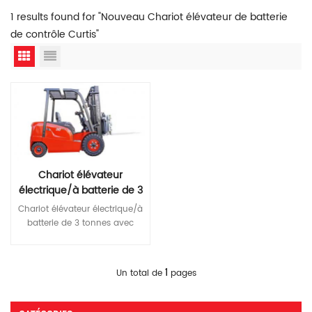
1 results found for "Nouveau Chariot élévateur de batterie
de contrôle Curtis"
Chariot élévateur
électrique/à batterie de 3
tonnes avec commande
Chariot élévateur électrique/à
Curtis
batterie de 3 tonnes avec
commande Curtis —Freinage
régénératif à entraînement CA
—Frein à main frein de
Lire La Suite
1
Un total de
pages
stationnement —Frein de
service hydraulique à pédale
—Vanne d'arrêt rapide —