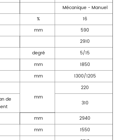
Mécanique - Manuel
%
16
mm
590
2910
degré
5/15
mm
1850
mm
1300/1205
220
mm
an de
310
ment
mm
2940
mm
1550