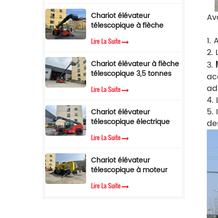
Chariot élévateur
Chariot élévateur
télescopique de 5 tonnes
Av
télescopique à flèche
avec limiteur de couple
latérale, 4 tonnes, 17 m, à
1. 
Lire La Suite
vendre
2. 
Chariot élévateur à flèche
3.
télescopique 3,5 tonnes
ac
12 m Chariot élévateur
ad
Lire La Suite
télescopique avec cabine
4.
climatisée
5. 
Chariot élévateur
télescopique électrique
de
de 3,5 tonnes et 10
Lire La Suite
mètres
Chariot élévateur
télescopique à moteur
diesel Cummins EPA, 3,5
Lire La Suite
tonnes, hauteur de
levage de 7 m