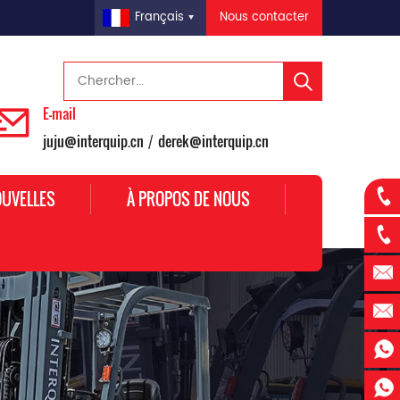
Nous contacter
Français
E-mail
juju@interquip.cn
derek@interquip.cn
/
UVELLES
À PROPOS DE NOUS