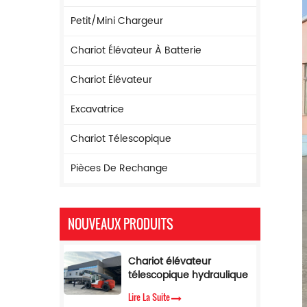
Petit/mini Chargeur
Chariot Élévateur À Batterie
Chariot Élévateur
Excavatrice
Chariot Télescopique
Pièces De Rechange
NOUVEAUX PRODUITS
Chariot élévateur
télescopique hydraulique
à flèche de 17 m de
Lire La Suite
hauteur de levage