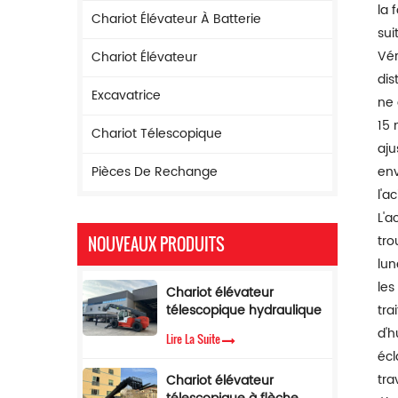
la 
Chariot Élévateur À Batterie
sui
Vér
Chariot Élévateur
dis
Excavatrice
ne 
15 
Chariot Télescopique
aju
Pièces De Rechange
env
l'a
L'a
tro
NOUVEAUX PRODUITS
lun
les
Chariot élévateur
télescopique hydraulique
tra
à flèche de 17 m de
d'h
Lire La Suite
hauteur de levage
écl
Chariot élévateur
tra
Chariot élévateur
télescopique de 5 tonnes