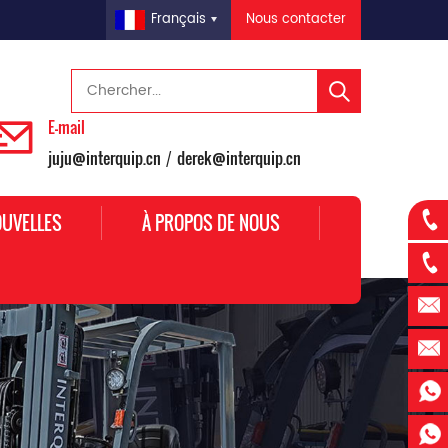
Nous contacter
Français
E-mail
juju@interquip.cn
derek@interquip.cn
/
UVELLES
À PROPOS DE NOUS