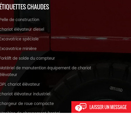
ÉTIQUETTES CHAUDES
Pelle de construction
chariot élévateur diesel
Excavatrice spéciale
Excavatrice minière
Forklift de solde du compteur
Matériel de manutention équipement de chariot
élévateur
GPL chariot élévateur
chariot élévateur industriel
chargeur de roue compacte
LAISSER UN MESSAGE
Machine de chargement frontal