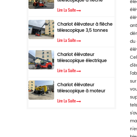
télescopique à flèche
avec limiteur de couple
éle
latérale, 4 tonnes, 17 m, à
élé
Lire La Suite
vendre
élé
Chariot élévateur à flèche
ant
télescopique 3,5 tonnes
dém
12 m Chariot élévateur
Lire La Suite
du 
télescopique avec cabine
climatisée
élé
Chariot élévateur
Cel
télescopique électrique
d'é
de 3,5 tonnes et 10
Lire La Suite
mètres
l'a
sur
Chariot élévateur
vou
télescopique à moteur
diesel Cummins EPA, 3,5
sup
Lire La Suite
tonnes, hauteur de
tel
levage de 7 m
s'a
mai
n'e
bi