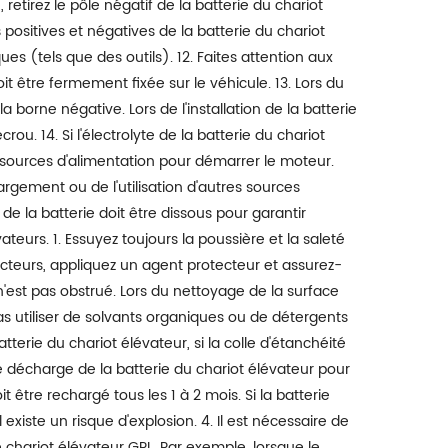
etirez le pôle négatif de la batterie du chariot
es positives et négatives de la batterie du chariot
es (tels que des outils). 12. Faites attention aux
oit être fermement fixée sur le véhicule. 13. Lors du
borne négative. Lors de l'installation de la batterie
rou. 14. Si l'électrolyte de la batterie du chariot
es sources d'alimentation pour démarrer le moteur.
hargement ou de l'utilisation d'autres sources
de la batterie doit être dissous pour garantir
teurs. 1. Essuyez toujours la poussière et la saleté
necteurs, appliquez un agent protecteur et assurez-
n'est pas obstrué. Lors du nettoyage de la surface
as utiliser de solvants organiques ou de détergents
tterie du chariot élévateur, si la colle d'étanchéité
e décharge de la batterie du chariot élévateur pour
it être rechargé tous les 1 à 2 mois. Si la batterie
existe un risque d'explosion. 4. Il est nécessaire de
 chariot élévateur GPL. Par exemple, lorsque le