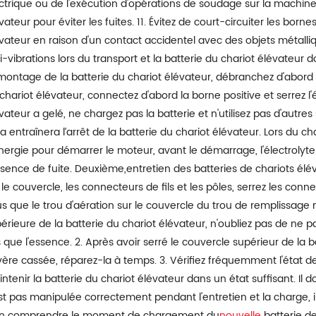
ctrique ou de l'exécution d'opérations de soudage sur la machine, r
vateur pour éviter les fuites. 11. Évitez de court-circuiter les born
vateur en raison d'un contact accidentel avec des objets métalliqu
i-vibrations lors du transport et la batterie du chariot élévateur d
ontage de la batterie du chariot élévateur, débranchez d'abord la 
chariot élévateur, connectez d'abord la borne positive et serrez l'éc
vateur a gelé, ne chargez pas la batterie et n'utilisez pas d'autr
a entraînera l’arrêt de la batterie du chariot élévateur. Lors du c
nergie pour démarrer le moteur, avant le démarrage, l'électrolyte 
bsence de fuite. Deuxième,entretien des batteries de chariots éléva
 le couvercle, les connecteurs de fils et les pôles, serrez les con
s que le trou d'aération sur le couvercle du trou de remplissage 
érieure de la batterie du chariot élévateur, n'oubliez pas de ne p
s que l'essence. 2. Après avoir serré le couvercle supérieur de la ba
vère cassée, réparez-la à temps. 3. Vérifiez fréquemment l'état d
ntenir la batterie du chariot élévateur dans un état suffisant. Il do
st pas manipulée correctement pendant l'entretien et la charge, il 
en comprendre le moment de chargement du
nouvelle
batterie de