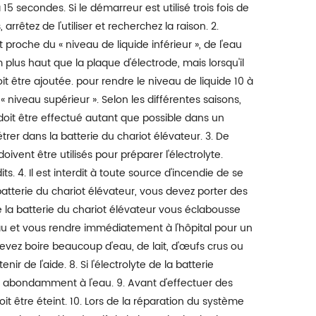
 à 15 secondes. Si le démarreur est utilisé trois fois de
rêtez de l'utiliser et recherchez la raison. 2.
t proche du « niveau de liquide inférieur », de l'eau
m plus haut que la plaque d'électrode, mais lorsqu'il
oit être ajoutée. pour rendre le niveau de liquide 10 à
niveau supérieur ». Selon les différentes saisons,
e doit être effectué autant que possible dans un
r dans la batterie du chariot élévateur. 3. De
doivent être utilisés pour préparer l'électrolyte.
its. 4. Il est interdit à toute source d'incendie de se
batterie du chariot élévateur, vous devez porter des
de la batterie du chariot élévateur vous éclabousse
u et vous rendre immédiatement à l'hôpital pour un
devez boire beaucoup d'eau, de lait, d'œufs crus ou
r de l'aide. 8. Si l'électrolyte de la batterie
 abondamment à l'eau. 9. Avant d'effectuer des
oit être éteint. 10. Lors de la réparation du système