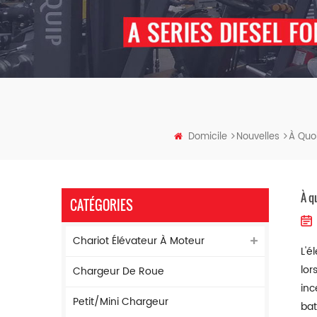
Domicile
Nouvelles
À Quoi
À qu
CATÉGORIES
Chariot Élévateur À Moteur
L'é
lor
Chargeur De Roue
inc
Petit/mini Chargeur
bat