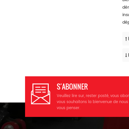
dém
ins
dép
S'ABONNER
Veuillez lire sur, rester posté, vous abo
vous souhaitons la bienvenue de nous
vous penser.