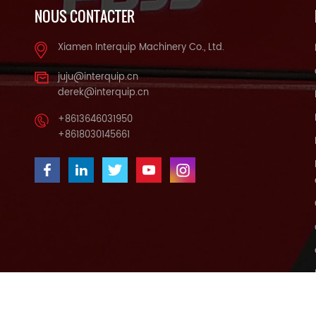
NOUS CONTACTER
Xiamen Interquip Machinery Co., Ltd.
juju@interquip.cn
derek@interquip.cn
+8613646031950
+8618030145661