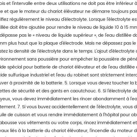
fois et l'intervalle entre deux utilisations ne doit pas être inférieur
te et que le moteur du chariot élévateur ne démarre toujours pas, ar
ifiez régulièrement le niveau d'électrolyte. Lorsque l'électrolyte es
tillée doit être ajoutée pour rendre le niveau de liquide 10 à 15 m
dépasse pas le « niveau de liquide supérieur », de l'eau distillée d
mm plus haut que la plaque d'électrode. Mais ne dépassez pas le « 
stez la densité de l'électrolyte dans le temps. L'ajout d'électrolyt
ironnement sans poussière pour empêcher la poussière de pénétre
cide spécial pour batterie de chariot élévateur et de l'eau distillée 
cide sulfurique industriel et l'eau du robinet sont strictement interd
uver à proximité de la batterie. 5. Lorsque vous devez toucher la 
ettes de sécurité et des gants en caoutchouc. 6. Si l'électrolyte 
 yeux, vous devez immédiatement les rincer abondamment à l'ea
itement. 7. Si vous buvez accidentellement de l'électrolyte, vous 
uile de cuisson et vous rendre immédiatement à l'hôpital pour obteni
abousse vos vêtements ou votre corps, rincez immédiatement et
vaux liés à la batterie du chariot élévateur, l'incendie du moteur d