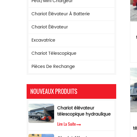
Petit/mini Chargeur
Chariot Élévateur À Batterie
Chariot Élévateur
Excavatrice
h
Chariot Télescopique
Pièces De Rechange
m
s
H
NOUVEAUX PRODUITS
Chariot élévateur
télescopique hydraulique
à flèche de 17 m de
Lire La Suite
hauteur de levage
t
Chariot élévateur