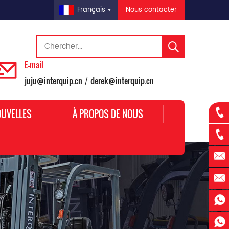
Nous contacter
Français
E-mail
juju@interquip.cn
derek@interquip.cn
/
UVELLES
À PROPOS DE NOUS