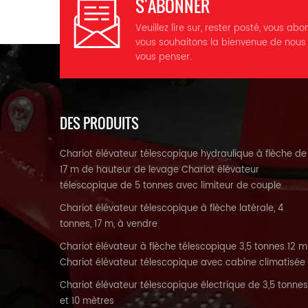
S'ABONNER
t
m
Veuillez lire sur, rester posté, vous abo
vous souhaitons la bienvenue de nous
D
vous penser.
r
b
DES PRODUITS
Ce
té
l
Chariot élévateur télescopique hydraulique à flèche de
*
f
17 m de hauteur de levage Chariot élévateur
s
télescopique de 5 tonnes avec limiteur de couple
p
Chariot élévateur télescopique à flèche latérale, 4
2
tonnes, 17 m, à vendre
c
Chariot élévateur à flèche télescopique 3,5 tonnes 12 m
Chariot élévateur télescopique avec cabine climatisée
2
Chariot élévateur télescopique électrique de 3,5 tonnes
et 10 mètres
b