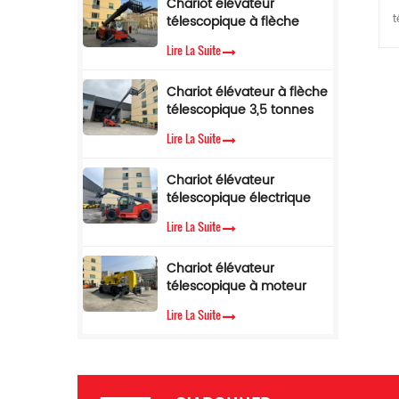
Chariot élévateur
télescopique de 5 tonnes
H
t
télescopique à flèche
avec limiteur de couple
m
latérale, 4 tonnes, 17 m, à
fl
m
Lire La Suite
t
vendre
D
S
Chariot élévateur à flèche
1
télescopique 3,5 tonnes
12 m Chariot élévateur
S
t
Lire La Suite
télescopique avec cabine
5
climatisée
(
d
Chariot élévateur
(
télescopique électrique
de 3,5 tonnes et 10
m
Lire La Suite
mètres
Chariot élévateur
e
télescopique à moteur
diesel Cummins EPA, 3,5
c
Lire La Suite
tonnes, hauteur de
tr
levage de 7 m
p
l
am