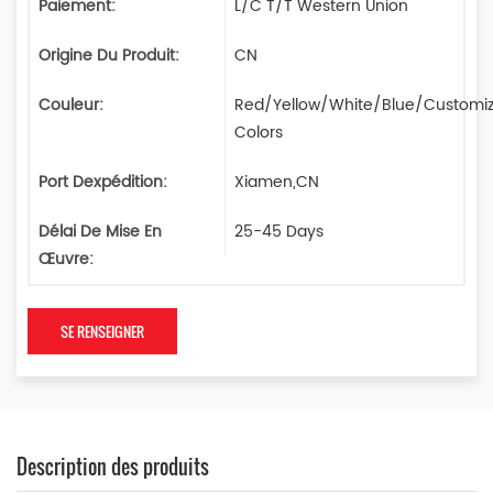
Paiement:
L/C T/T Western Union
Origine Du Produit:
CN
Couleur:
Red/Yellow/White/Blue/Customi
Colors
Port Dexpédition:
Xiamen,CN
Délai De Mise En
25-45 Days
Œuvre:
SE RENSEIGNER
Description des produits