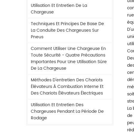
uti
Utilisation Et Entretien De La
con
Chargeuse
rue
équ
Techniques Et Principes De Base De
D'u
La Conduite Des Chargeuses Sur
uni
Pneus
uti
Comment Utiliser Une Chargeuse En
Com
Toute Sécurité - Quatre Précautions
Deu
Importantes Pour Une Utilisation Sûre
des
De La Chargeuse
cen
dér
Méthodes D'entretien Des Chariots
Élévateurs À Combustion Interne Et
méc
Des Chariots Élévateurs Électriques
soi
str
Utilisation Et Entretien Des
La 
Chargeuses Pendant La Période De
de 
Rodage
peu
réd