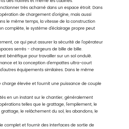
 ponts des navires et même les cabines.
onctionner très acharné dans un espace étroit. Dans
'opération de chargement d'origine, mais aussi
Dans le même temps, la vitesse de la construction
on complète, le système d'éclairage propre peut
ement, ce qui peut assurer la sécurité de l'opérateur
spaces serrés - chargeurs de bille de bille.
 est bénéfique pour travailler sur un sol ondulé.
mance et la conception d'empattes ultra-court
 d'autres équipements similaires. Dans le même
 charge élevée et fournit une puissance de couple
ctés en un instant sur le chantier, généralement
érations telles que le grattage, l'empilement, le
 le grattage, le relâchement du sol, les abandons, le
 complet et fournir des interfaces de sortie de