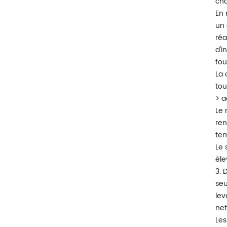
cha
En 
un 
réa
d'i
fou
La 
tou
> a
Le 
ren
tem
Le 
éle
3. 
seu
lev
net
Les