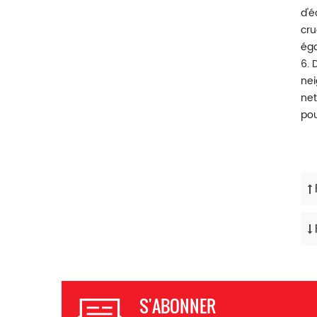
d'é
cru
éga
6. 
nei
net
pou
S'ABONNER