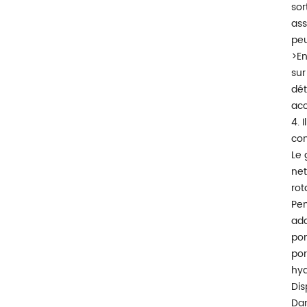
sor
ass
peu
>En
sur
dét
acc
4. 
con
Le 
net
rot
Pen
ada
pom
por
hyd
Dis
Dan