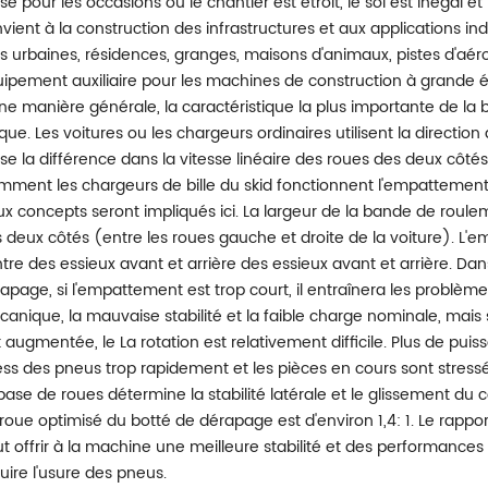
lisé pour les occasions où le chantier est étroit, le sol est inégal
vient à la construction des infrastructures et aux applications i
s urbaines, résidences, granges, maisons d'animaux, pistes d'aér
ipement auxiliaire pour les machines de construction à grande é
ne manière générale, la caractéristique la plus importante de l
que. Les voitures ou les chargeurs ordinaires utilisent la direct
lise la différence dans la vitesse linéaire des roues des deux côtés
ment les chargeurs de bille du skid fonctionnent l'empattemen
x concepts seront impliqués ici. La largeur de la bande de roulem
 deux côtés (entre les roues gauche et droite de la voiture). L'e
tre des essieux avant et arrière des essieux avant et arrière. Da
apage, si l'empattement est trop court, il entraînera les problème
anique, la mauvaise stabilité et la faible charge nominale, mais s
t augmentée, le La rotation est relativement difficile. Plus de pui
ess des pneus trop rapidement et les pièces en cours sont stress
base de roues détermine la stabilité latérale et le glissement du
roue optimisé du botté de dérapage est d'environ 1,4: 1. Le rapp
t offrir à la machine une meilleure stabilité et des performances d
uire l'usure des pneus.