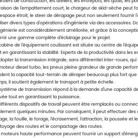
ntiers de construction, les ateliers, les entrepôts, les quais, les
raison de l'empattement court, le chargeur de skid-sèche peut f
espace étroit, le steer de dérapage peut non seulement fournir l
liser divers types d'opérations d'ingénierie via des accessoires. 
ngénierie est considérablement améliorée, et grâce à la concepti
rnir une gamme complète d'éclairage pour le projet.
cabine de l'équipement coulissant est située au centre de l'équip
t en garantissant la stabilité. Experts de la productivité dans les e
dopter la transmission intégrale, sans différentiel inter-roues, qui
moteur diesel turbo, les pneus pleine grandeur de grande perfor
dent la capacité tout-terrain de déraper beaucoup plus fort que
ps, il soutient également le transport à petite échelle.
système de transmission répond à la demande d'une capacité de
vée tout en garantissant la puissance.
Différents dispositifs de travail peuvent être remplacés ou conne
lement quelques minutes. Par conséquent, il peut effectuer des op
age, la fouille, le forage, l'écrasement, l'attraction, la poussée et
toyage des routes et le compactage des routes.
 moteurs haute performance peuvent fournir un support d'énergie