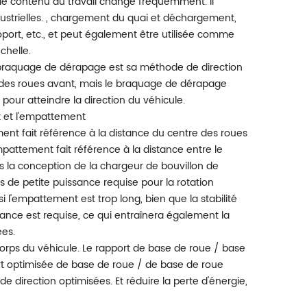
 et le contenu du travail change fréquemment. Il
ndustrielles. , chargement du quai et déchargement,
oport, etc., et peut également être utilisée comme
chelle.
a braquage de dérapage est sa méthode de direction
ion des roues avant, mais le braquage de dérapage
 pour atteindre la direction du véhicule.
t et l'empattement
ent fait référence à la distance du centre des roues
mpattement fait référence à la distance entre le
ns la conception de la chargeur de bouvillon de
s de petite puissance requise pour la rotation
i l'empattement est trop long, bien que la stabilité
ssance est requise, ce qui entraînera également la
ées.
 corps du véhicule. Le rapport de base de roue / base
ort optimisée de base de roue / de base de roue
e direction optimisées. Et réduire la perte d'énergie,