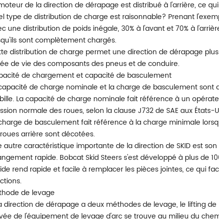
moteur de la direction de dérapage est distribué à l'arrière, ce q
l type de distribution de charge est raisonnable? Prenant l'ex
c une distribution de poids inégale, 30% à l'avant et 70% à l'arrière 
squ'ils sont complètement chargés.
te distribution de charge permet une direction de dérapage plus
ée de vie des composants des pneus et de conduire.
acité de chargement et capacité de basculement
capacité de charge nominale et la charge de basculement sont d
bille. La capacité de charge nominale fait référence à un opérateur
ssion normale des roues, selon la clause J732 de SAE aux États-U
charge de basculement fait référence à la charge minimale lorsque
 roues arrière sont décotées.
 autre caractéristique importante de la direction de SKID est so
ngement rapide. Bobcat Skid Steers s'est développé à plus de 10
ide rend rapide et facile à remplacer les pièces jointes, ce qui facil
ctions.
thode de levage
a direction de dérapage a deux méthodes de levage, le lifting de l'a
vée de l'équipement de levage d'arc se trouve au milieu du che