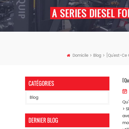
Domicile
Blog
[Qu'est-Ce 
[Qu
CATÉGORIES
Blog
Qu'
> S
ave
DERNIER BLOG
mot