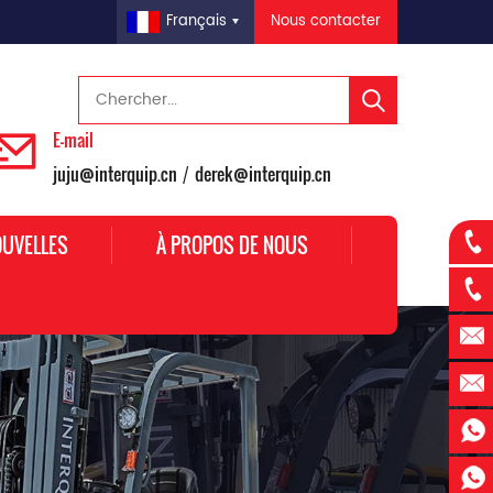
Nous contacter
Français
E-mail
juju@interquip.cn
derek@interquip.cn
/
UVELLES
À PROPOS DE NOUS