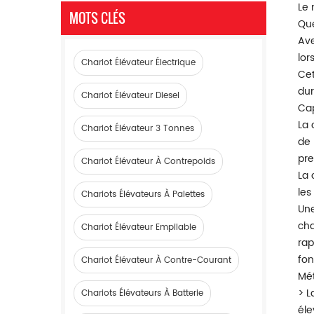
Le 
MOTS CLÉS
Que
Ave
lor
Chariot Élévateur Électrique
Cet
dur
Chariot Élévateur Diesel
Cap
La 
Chariot Élévateur 3 Tonnes
de 
pre
Chariot Élévateur À Contrepoids
La 
les
Chariots Élévateurs À Palettes
Une
cha
Chariot Élévateur Empilable
rap
fon
Chariot Élévateur À Contre-Courant
Mé
> L
Chariots Élévateurs À Batterie
éle