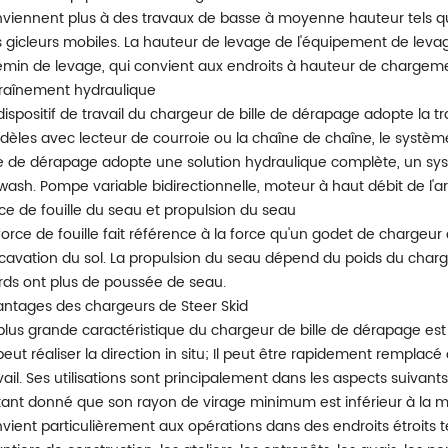
viennent plus à des travaux de basse à moyenne hauteur tels q
 gicleurs mobiles. La hauteur de levage de l'équipement de levage
min de levage, qui convient aux endroits à hauteur de chargeme
raînement hydraulique
dispositif de travail du chargeur de bille de dérapage adopte la t
èles avec lecteur de courroie ou la chaîne de chaîne, le syst
le de dérapage adopte une solution hydraulique complète, un sy
wash. Pompe variable bidirectionnelle, moteur à haut débit de l'arb
ce de fouille du seau et propulsion du seau
force de fouille fait référence à la force qu'un godet de chargeu
xcavation du sol. La propulsion du seau dépend du poids du chargeur
rds ont plus de poussée de seau.
ntages des chargeurs de Steer Skid
plus grande caractéristique du chargeur de bille de dérapage est q
peut réaliser la direction in situ; Il peut être rapidement remplacé 
vail. Ses utilisations sont principalement dans les aspects suivants
Étant donné que son rayon de virage minimum est inférieur à la
vient particulièrement aux opérations dans des endroits étroits tel