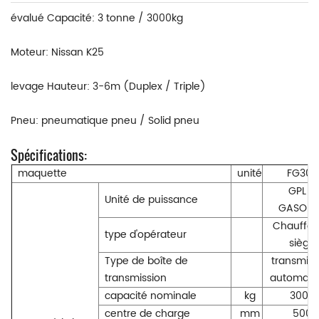
évalué Capacité: 3 tonne / 3000kg
Moteur: Nissan K25
levage Hauteur: 3-6m (Duplex / Triple)
Pneu: pneumatique pneu / Solid pneu
Spécifications:
maquette
unité
FG30T
GPL &
Unité de puissance
GASOLI
Chauffeu
type d'opérateur
siège
Type de boîte de
transmiss
transmission
automati
capacité nominale
kg
3000
centre de charge
mm
500