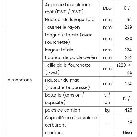
Angle de basculement
DEG
6 / 12
mât (FWD / BWD)
Hauteur de levage libre
mm
150
Tourner le rayon
mm
2395
Longueur totale (avec
mm
3800
Fourchette)
largeur totale
mm
1240
hauteur de garde aérien
mm
2145
Taille de la fourchette
1220 × 12
mm
(lxwxt)
45
dimensions
Hauteur du mât
mm
2140
(Fourchette abaissé)
batterie (tension /
V /
12 / 90
capacité)
ah
poids de camion
kg
4250
Capacité du réservoir de
L
70
carburant
marque
Nissan