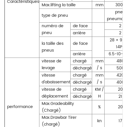
Caractéristiques
Max.lifting la taille
mm
3000
pneu
type de pneu
pneumati
numéro de
de face
2
pneu
arrière
2
28 × 9-1
la taille des
de face
14PR
pneus
arrière
6.5-10-1
vitesse de
chargé
mm
480
levage
/ s
déchargé
500
vitesse
chargé
mm
420
d'abaissement
/ s
déchargé
400
vitesse de
chargé
KM /
20
déplacement
H
déchargé
21
Max.Gradeability
performance
%
20
(Chargé)
Max.Drawbar Tirer
kn
17
(chargé)