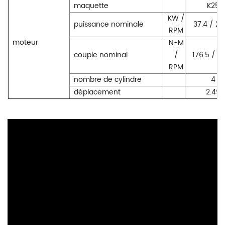
maquette
K25
KW /
puissance nominale
37.4 / 2
RPM
moteur
N-M
couple nominal
/
176.5 / 1
RPM
nombre de cylindre
4
déplacement
2.49