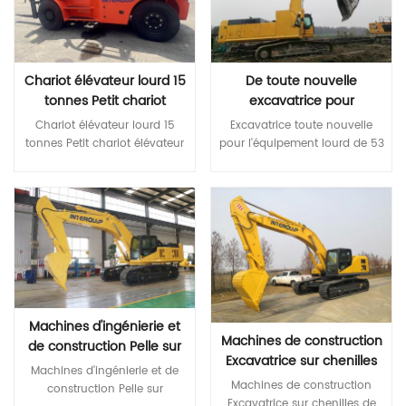
Chariot élévateur lourd 15
De toute nouvelle
tonnes Petit chariot
excavatrice pour
élévateur diesel 16 tonnes
l'équipement robuste de
Chariot élévateur lourd 15
Excavatrice toute nouvelle
Hard Rock 53 tonnes
tonnes Petit chariot élévateur
pour l'équipement lourd de 53
diesel 16 tonnes Spécifications
tonnes *Configuration de
du chariot élévateur de 15
noyau de première classe
tonnes Article CPCD160 (C)
Lire La Suite
haut de gamme Les moteurs
Lire La Suite
Caractéristiques Charge
Isuzu sont conformes aux
nominale Kg 16000 Centre de
émissions de stade III, à
charge mm 600 Empattement
l'économie de carburant et
mm 3250 Poids Poids kg
d'énergie. Pompe principale
18000 Châssis Spécifications
de marque internationale et
des pneus : avant 12h00-
valve principale Les
Machines d'ingénierie et
20h00 Spécifications des
composants hydrauliques de
Machines de construction
pneus : arrière 11h00-20h00
la marque mondiale
de construction Pelle sur
Excavatrice sur chenilles
Quantité de pneus,
garantissent une grande
chenilles de 51,5 tonnes à
Machines d'ingénierie et de construction Pelle sur chenilles de 51,5 tonnes à vendre * Configuration de base haut de gamme de première classe Les moteurs Isuzu sont conformes aux normes d'émissions Stage III, économisant ainsi du carburant et de l'énergie. Pompe principale et vanne principale de marque internationale Les composants hydrauliques de marque mondiale garantissent une grande fiabilité du système hydraulique * Une plus grande fiabilité et durabilité Corps robuste et haute résistance Pièces structurelles renforcées de la flèche, du bras et du godet * Un confort plus coordonné Nouvelle cabine très rigide, silencieuse et confortable Moniteur LCD couleur pour une surveillance et une maintenance pratiques Différents modes de travail et tailles optionnelles Caractéristiques MODÈLE Unité QIT 520,9 Poids opérationnel Tonne 51,5 Capacité du seau m³ 2,8-3,6 Modèle de moteur ISUZU6WG1 ​ CUMMINS QSM11 Puissance nominale kW/tr/min 300/1800 299/1800 Volume du réservoir de carburant L 650 Vitesse de voyage km/h 4,8/3,0 Vitesse de swing tr/min 8.6 Degré d'escalade maximum ° 70 Force d'arrachage du godet à puissance max ISO KN 298 Pression de mise à la terre moyenne KPA 86 Modèle de pompe hydraulique En ligne V90N230DP K5V212DPH Débit maximal L/min 414x2 385*2 Pression de réglage MPa 37 Volume du réservoir hydraulique L 335 Une longueur hors tout mm 11600 B Largeur hors tout mm 3340 C Hauteur totale （jusqu'au sommet de la flèche ） mm 4050 D Hauteur hors tout （jusqu'au sommet de la cabine ） mm 3280 E Garde au sol du contrepoids mm 1300 F Min. garde au sol mm 720 G Rayon de pivotement arrière mm 3845 H Longueur de mise à la terre du rail mm 4360 J Longueur de piste mm 5390 K Voie écartement mm 2740 L Largeur de voie mm 3340 Largeur des patins M mm 600 N Largeur du plateau tournant mm 3240 Ô Max. hauteur de fouille mm 10000 PMax . hauteur de déversement mm 6760 QMax . profondeur de creusement mm 6260 RMax . profondeur de creusement des murs verticaux mm 5620 SMax . profondeur de creusement pour un plan horizontal de 2,5 m mm 6070 TMax . portée de creusement mm 10580 U Portée d'excavation max. au niveau du sol mm 10360 VMin . rayon de rotation mm 4825 WMax . hauteur au rayon d'oscillation minimum mm 9250 X Distance du centre de rotation à l'arrière mm
avant/arrière (roues X-drive)
fiabilité du système
de 37,5 tonnes
vendre
Machines de construction Excavatrice sur chenilles de 37,5 tonnes Équipement de construction d'excavatrice moyenne * Configuration de base haut de gamme de première classe Les moteurs Isuzu sont conformes aux normes d'émissions Stage III, économisant ainsi du carburant et de l'énergie. Pompe principale et vanne principale de marque internationale Les composants hydrauliques de marque mondiale garantissent une grande fiabilité du système hydraulique * Une plus grande fiabilité et durabilité Corps robuste et haute résistance Pièces structurelles renforcées de la flèche, du bras et du godet * Un confort plus coordonné Nouvelle cabine très rigide, silencieuse et confortable Moniteur LCD couleur pour une surveillance et une maintenance pratiques Différents modes de travail et tailles optionnelles Caractéristiques MODÈLE Unité QIT 390,9 Poids opérationnel Tonne 37,5 Capacité du seau m³ 1,6-1,9 Modèle de moteur 五十铃6HK1X Puissance nominale kW/tr/min 212/2000 Volume du réservoir de carburant L 595 Vitesse de voyage km/h 5.2/3.3 Vitesse de swing tr/min 8.5 Degré d'escalade maximum ° 70 Force d'arrachage du godet à puissance max ISO KN 256 Pression de mise à la terre moyenne KPA 70,8 Modèle de pompe hydraulique En ligne V90N180/KPM K5V160DT Débit maximal L/min 360x2/320x2 Pression de réglage MPa 37 Volume du réservoir hydraulique L 310 Une longueur hors tout mm 11150 B Largeur hors tout mm 3190 C Hauteur totale ( jusqu'au sommet de la flèche) mm 3280 D Hauteur hors tout （jusqu'au sommet de la cabine ） mm 3280 E Garde au sol du contrepoids mm 1210 F Min. garde au sol mm 495 G Rayon de pivotement arrière mm 3420 H Longueur de mise à la terre du rail mm 4030 J Longueur de piste mm 4955 K Voie écartement mm 2590 L Largeur de voie mm 3190 Largeur des patins M mm 600 N Largeur du plateau tournant mm 2995 Ô Max. hauteur de fouille mm 9800 PMax . hauteur de déversement mm 6830 QMax . profondeur de creusement mm 6890 RMax . profondeur de creusement des murs verticaux mm 6000 SMax . profondeur de creusement pour un plan horizontal de 2,5 m mm 6800 TMax . portée de creusement mm 10800 U Portée d'excavation max. au niveau du sol mm 10600 VMin . rayon de rotation mm 4285 WMax . hauteur au rayon d'oscillation minimum mm 8500 X Distance du centre de rotation à l'arrière mm 3420 Z Hauteur du contrepoids mm 2715
4/2 Bande de roulement :
hydraulique *Plus grande
Équipement de