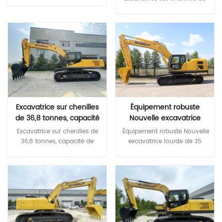
avant mm 1680 Bande de
fiabilité et durabilité Corps
construction d'excavatrice
roulement : arrière mm 1760
robuste et haute résistance
moyenne
Lire La Suite
Dimensions Angle
Boom renforcé, bâton et seau
Lire La Suite
d'inclinaison du mât/chariot
Parties structurelles *Plus de
(avant/arrière) Degré (°) 6/12
confort coordonné Nouvelle
Hauteur du mât (abaissement
cabine très rigide, calme et
des fourches) mm 2990
confortable Moniteur LCD
Hauteur de levage du mât
couleur pour une surveillance
mm 3000 Hauteur max. mm
et une maintenance pratiques
4450 hauteur jusqu'au
Divers modes de travail et
garde-tête (hauteur jusqu'à
tailles facultatives
Excavatrice sur chenilles
Équipement robuste
la cabine) mm 2780 Hauteur
Caractéristiques MODÈLE Unité
de 36,8 tonnes, capacité
Nouvelle excavatrice
totale (avec fourches) mm
ITQ 560.9 double puissance
de godet de 1,6 à 1,8 CBM
lourde de 35 tonnes
Excavatrice sur chenilles de 36,8 tonnes, capacité de godet de 1,6 à 1,8 CBM avec chenille en caoutchouc * Configuration de base haut de gamme de première classe Conforme au moteur Cummins à émissions Stage III, avec une excellente puissance Le moteur Isuzu est conforme aux émissions Stage III, économisant ainsi du carburant et de l'énergie. Pompe principale et vanne principale de marque internationale Les composants hydrauliques de marque mondiale garantissent une grande fiabilité du système hydraulique * Fiabilité et durabilité supérieures Une plus grande fiabilité et durabilité Corps robuste et haute résistance Pièces structurelles renforcées de la flèche, du bras et du godet * Un confort plus coordonné Nouvelle cabine silencieuse, confortable et très rigide Moniteur LCD couleur pour une surveillance et une maintenance pratiques Plusieurs modes de fonctionnement disponibles Caractéristiques MODÈLE Unité QIT 385,9 Poids opérationnel Tonne 36,8 Capacité du seau m³ 1,6-1,8 Modèle de moteur 五十铃6HK1X Puissance nominale kW/tr/min 212/2000 Volume du réservoir de carburant L 595 Vitesse de voyage km/h 5.2/3.3 Vitesse de swing tr/min 8.5 Degré d'escalade maximum ° 70 Force d'arrachage du godet à puissance max ISO KN 256 Pression de mise à la terre moyenne KPA 70,8 Modèle de pompe hydraulique En ligne V90N180/KPM K5V160DT Débit maximal L/min 360x2/320x2 Pression de réglage MPa 37 Volume du réservoir hydraulique L 310 Une longueur hors tout mm 11150 B Largeur hors tout mm 3190 C Hauteur totale （jusqu'au sommet de la flèche ） mm 3280 D Hauteur hors tout （jusqu'au sommet de la cabine ） mm 3280 E Garde au sol du contrepoids mm 1210 F Min. garde au sol mm 495 G Rayon de pivotement arrière mm 3420 H Longueur de mise à la terre du rail mm 4030 J Longueur de piste mm 4955 K Voie écartement mm 2590 L Largeur de voie mm 3190 Largeur des patins M mm 600 N Largeur du plateau tournant mm 2995 Ô Max. hauteur de fouille mm 9800 PMax . hauteur de déversement mm 6830 QMax . profondeur de creusement mm 6890 RMax . profondeur de creusement des murs verticaux mm 6000 SMax . profondeur de creusement pour un plan horizontal de 2,5 m mm 6800 TMax . portée de creusement mm 10800 U Portée d'excavation max. au niveau du sol mm 10600 VMin . rayon de rotation mm 4285 WMax . hauteur au rayon d'oscillation minimum mm 8500 X Distance du centre de rotation à l'arrière mm 3420
Équipement robuste Nouvelle
6660 Fourche avant verticale
Poids de fonctionnement
avec chenille en
excavatrice lourde de 35
face à l'extrémité arrière du
Tonne 53 Capacité de seau
caoutchouc
tonnes * Configuration de
véhicule mm 5600 Largeur
mâ³ 2.8-4.0 Modèle de
base haut de gamme de
hors tout mm 2350 Dimension
moteur Ykvft-315L2 QSL8.9
Lire La Suite
première classe Conforme au
Lire La Suite
de la fourche mm
Puissance nominale kw / r /
moteur Cummins à émissions
1800*200*90 Largeur du
min 280 264/2100 Volume de
Stage III, avec une excellente
tablier porte-fourche mm
réservoir de carburant L 500
puissance Le moteur Isuzu est
2260 Mât min sol (avec
Vitesse de voyage km / h
conforme aux émissions
charge) mm 270
4.8/3.0 Vitesse de balançoire r
Stage III, économisant ainsi