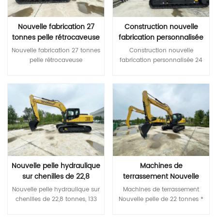
Empattement central min au
/ min 9 Degré d'escalade
du carburant et de l'énergie.
sol (avec charge) mm 310
maximum Â° 30 Force de
Pompe principale et vanne
Rayon de braquage minimal
creusement de seau à Power
Nouvelle fabrication 27
Construction nouvelle
principale de marque
mm 4700 Vitesse de
Max ISO KN 298 Pression de
tonnes pelle rétrocaveuse
fabrication personnalisée
internationale Les
déplacement (avec
mise à la terre moyenne Kpa
composants hydrauliques de
hydraulique trou minier
24 tonnes de pelles
charge/sans charge) km/h
95 Modèle de pompe
Nouvelle fabrication 27 tonnes pelle rétrocaveuse hydraulique trou minier pelle pelles sur chenilles excavatrice * Configuration de base haut de gamme de première classe Conforme au moteur Cummins à émissions Stage III, avec une excellente puissance Le moteur Isuzu est conforme aux émissions Stage III, économisant ainsi du carburant et de l'énergie. Pompe principale et vanne principale de marque internationale Les composants hydrauliques de marque mondiale garantissent une grande fiabilité du système hydraulique * Fiabilité et durabilité supérieures Une plus grande fiabilité et durabilité Corps robuste et haute résistance Pièces structurelles renforcées de la flèche, du bras et du godet * Un confort plus coordonné Nouvelle cabine silencieuse, confortable et très rigide Moniteur LCD couleur pour une surveillance et une maintenance pratiques Plusieurs modes de fonctionnement disponibles Caractéristiques MODÈLE Unité QIT 270.9LC Poids opérationnel Tonne 27,5 Capacité du seau m³ 1.3 Modèle de moteur Version QSB7.0 Puissance nominale kW/tr/min 169/2050 Volume du réservoir de carburant L 420 Vitesse de voyage km/h 4,1/2,5 Vitesse de swing tr/min 10.5 Degré d'escalade maximum ° 70 Force d'arrachage du godet à puissance max ISO KN 172 Pression de mise à la terre moyenne KPA 56 Modèle de pompe hydraulique KPMK3V112DT Débit maximal L/min 228*2 Pression de réglage MPa 37.3 Volume du réservoir hydraulique L 246 Une longueur hors tout mm 10000 B Largeur hors tout mm 3190 C Hauteur totale （jusqu'au sommet de la flèche ） mm 3325 D Hauteur hors tout （jusqu'au sommet de la cabine ） mm 3220 E Garde au sol du contrepoids mm 1080 F Min. garde au sol mm 520 G Rayon de pivotement arrière mm 2910 H Longueur de mise à la terre du rail mm 3715 J Longueur de piste mm 4625 K Voie écartement mm 2590 L Largeur de voie mm 3190 Largeur des patins M mm 600 N Largeur du plateau tournant mm 2700 Ô Max. hauteur de fouille mm 9310 PMax . hauteur de déversement mm 6440 QMax . profondeur de creusement mm 6875 RMax . profondeur de creusement des murs verticaux mm 5860 SMax . profondeur de creusement pour un plan horizontal de 2,5 m mm 6680 TMax . portée de creusement mm 10170 U Portée d'excavation max. au niveau du sol mm 9990 VMin . rayon de rotation mm 3975 WMax . hauteur au rayon d'oscillation minimum mm 7835 X Distance du centre de rotation à l'arrière mm 2910
Construction nouvelle fabrication personnalisée 24 tonnes de pelles minières hydrauliques * Configuration de base haut de gamme de première classe Conforme au moteur Cummins à émissions Stage III, avec une excellente puissance Le moteur Isuzu est conforme aux émissions Stage III, économisant ainsi du carburant et de l'énergie. Pompe principale et vanne principale de marque internationale Les composants hydrauliques de marque mondiale garantissent une grande fiabilité du système hydraulique * Fiabilité et durabilité supérieures Une plus grande fiabilité et durabilité Corps robuste et haute résistance Pièces structurelles renforcées de la flèche, du bras et du godet * Un confort plus coordonné Nouvelle cabine silencieuse, confortable et très rigide Moniteur LCD couleur pour une surveillance et une maintenance pratiques Plusieurs modes de fonctionnement disponibles Caractéristiques MODÈLE Unité QIT 240,9 Poids opérationnel Tonne 24 Capacité du seau m³ 1.2 Modèle de moteur Version QSB7.0 Puissance nominale kW/tr/min 142/1950 Volume du réservoir de carburant L 420 Vitesse de voyage km/h 5,2/3,5 Vitesse de swing tr/min 11 Degré d'escalade maximum ° 70 Force d'arrachage du godet à puissance max ISO KN 172 Pression de mise à la terre moyenne KPA 49.4 Modèle de pompe hydraulique KPMK3V112DT ​ Débit maximal L/min 228x2 Pression de réglage MPa 37 Volume du réservoir hydraulique L 246 Une longueur hors tout mm 9850 B Largeur hors tout mm 2980 C Hauteur totale （jusqu'au sommet de la flèche ） mm 3190 D Hauteur hors tout （jusqu'au sommet de la cabine ） mm 3120 E Garde au sol du contrepoids mm 1065 F Min. garde au sol mm 440 G Rayon de pivotement arrière mm 2810 H Longueur de mise à la terre du rail mm 3640 J Longueur de piste mm 4450 K Voie écartement mm 2380 L Largeur de voie mm 2980 Largeur des patins M mm 600 N Largeur du plateau tournant mm 2700 Ô Max. hauteur de fouille mm 9310 PMax . hauteur de déversement mm 6440 QMax . profondeur de creusement mm 6875 RMax . profondeur de creusement des murs verticaux mm 5860 SMax . profondeur de creusement pour un plan horizontal de 2,5 m mm 6680 TMax . portée de creusement mm 10170 U Portée d'excavation max. au niveau du sol mm 9990 VMin . rayon de rotation mm 3975 WMax . hauteur au rayon d'oscillation minimum mm 7775 X Distance du centre de rotation à l'arrière mm 2810 Z Hauteur du contrepo
marque mondiale
pelle pelles sur chenilles
minières hydrauliques
22/30 Performance Vitesse de
hydraulique En ligne
garantissent une grande
excavatrice
levage maximale (avec
V90N230DP Débit maximal L
fiabilité du système
charge/sans charge) mm/s
/ min 414x2 Pression de
hydraulique * Fiabilité et
240/300 tractionn KN 120
réglage MPA 37 Volume de
Lire La Suite
Lire La Suite
durabilité supérieures Une
aptitude en pente (avec
réservoir hydraulique L 480
plus grande fiabilité et
charge/sans charge) % 20/22
UN Durée globale MM 13180
durabilité Corps robuste et
Frein de conduite Pince
B Largeur globale MM 3340 C
haute résistance Pièces
hydraulique discvc Moteur
Hauteur globale ï¼au
structurelles renforcées de la
Marque/modèle du moteur
sommet du boom ï¼ MM 3780
flèche, du bras et du godet *
Moteur Yuchai YJ6J150-T301
D Hauteur globale ï¼au
Un confort plus coordonné
Puissance nominale 110 (kW)
sommet de la cabine ï¼ MM
Nouvelle cabine silencieuse,
Nouvelle pelle hydraulique
Machines de
Cylindre n° 6 Autres
3280 E Déclaration de sol
confortable et très rigide
Engrenages de transmission
sur chenilles de 22,8
contrepoids MM 1300 F Min.
terrassement Nouvelle
Moniteur LCD couleur pour
(avant/arrière) 2/1 Plus de
autorisation de sol 720 MM
tonnes, 133 kW
pelle de 22 tonnes
Nouvelle pelle hydraulique sur chenilles de 22,8 tonnes, 133 kW * Configuration de base haut de gamme de première classe Conforme au moteur Cummins à émissions Stage III, avec une excellente puissance Le moteur Isuzu est conforme aux émissions Stage III, économisant ainsi du carburant et de l'énergie. Pompe principale et vanne principale de marque internationale Les composants hydrauliques de marque mondiale garantissent une grande fiabilité du système hydraulique * Fiabilité et durabilité supérieures Une plus grande fiabilité et durabilité Corps robuste et haute résistance Pièces structurelles renforcées de la flèche, du bras et du godet * Un confort plus coordonné Nouvelle cabine silencieuse, confortable et très rigide Moniteur LCD couleur pour une surveillance et une maintenance pratiques Plusieurs modes de fonctionnement disponibles Caractéristiques MODÈLE Unité QIT 220,9 Poids opérationnel Tonne 22,8 Capacité du seau m³ 1.0 Modèle de moteur 五十铃4HK1X Version QSB7.0 Puissance nominale kW/tr/min 133/2000 124/1800 Volume du réservoir de carburant L 420 Vitesse de voyage km/h 5,2/3,5 Vitesse de swing tr/min 11.5 Degré d'escalade maximum ° 70 Force d'arrachage du godet à puissance max ISO KN 157 Pression de mise à la terre moyenne KPA 46,5 Modèle de pompe hydraulique En ligne V90N130 KPM3V112DT Débit maximal L/min 250*2 228*2 Pression de réglage MPa 37 Volume du réservoir hydraulique L 246 Une longueur hors tout mm 9560 B Largeur hors tout mm 2980 C Hauteur totale （jusqu'au sommet de la flèche ） mm 3040 D Hauteur hors tout （jusqu'au sommet de la cabine ） mm 3120 E Garde au sol du contrepoids mm 1065 F Min. garde au sol mm 466 G Rayon de pivotement arrière mm 2720 H Longueur de mise à la terre du rail mm 3445 J Longueur de piste mm 4260 K Voie écartement mm 2380 L Largeur de voie mm 2980 Largeur des patins M mm 600 N Largeur du plateau tournant mm 2700 Ô Max. hauteur de fouille mm 9275 PMax . hauteur de déversement mm 6560 QMax . profondeur de creusement mm 6515 RMax . profondeur de creusement des murs verticaux mm 5915 SMax . profondeur de creusement pour un plan horizontal de 2,5 m mm 6380 TMax . portée de creusement mm 9865 U Portée d'excavation max. au niveau du sol mm 9680 VMin . rayon de rotation mm 3630 WMax . hauteur au rayon d'oscillation minimum mm 7670
Machines de terrassement Nouvelle pelle de 22 tonnes * Configuration de base haut de gamme de première classe Les moteurs Yanmar sont conformes aux émissions Stage III, économisant ainsi de l'énergie et du carburant. Pompe principale et vanne principale de marque internationale Les composants hydrauliques de marque mondiale garantissent une grande fiabilité du système hydraulique * Une plus grande fiabilité et durabilité Corps robuste et haute résistance Pièces structurelles renforcées de la flèche, du bras et du godet * Un confort plus coordonné Nouvelle cabine très rigide, silencieuse et confortable Moniteur LCD couleur pour une surveillance et une maintenance pratiques Plusieurs modes de fonctionnement disponibles Caractéristiques MODÈLE Unité QIT 215,9 Poids opérationnel Tonne 22,5 Capacité du seau m³ 0,93 Modèle de moteur 4M50 Puissance nominale kW/tr/min 118/2000 Volume du réservoir de carburant L 420 Vitesse de voyage km/h 5,2/3,5 Vitesse de swing tr/min 11.5 Degré d'escalade maximum ° 70 Force d'arrachage du godet à puissance max ISO KN 157 Pression de mise à la terre moyenne KPA 48 Modèle de pompe hydraulique En ligne V90N130 Débit maximal L/min 222*2 Pression de réglage MPa 37 Volume du réservoir hydraulique L 246 Une longueur hors tout mm 9560 B Largeur hors tout mm 2980 C Hauteur totale （jusqu'au sommet de la flèche ） mm 3040 D Hauteur hors tout （jusqu'au sommet de la cabine ） mm 3120 E Garde au sol du contrepoids mm 1065 F Min. garde au sol mm 466 G Rayon de pivotement arrière mm 2720 H Longueur de mise à la terre du rail mm 3260 J Longueur de piste mm 4060 K Voie écartement mm 2380 L Largeur de voie mm 2980 Largeur des patins M mm 600 N Largeur du plateau tournant mm 2700 Ô Max. hauteur de fouille mm 9275 PMax . hauteur de déversement mm 6560 QMax . profondeur de creusement mm 6515 RMax . profondeur de creusement des murs verticaux mm 5915 SMax . profondeur de creusement pour un plan horizontal de 2,5 m mm 6380 TMax . portée de creusement mm 9865 U Portée d'excavation max. au niveau du sol mm 9680 VMin . rayon de rotation mm 3630 WMax . hauteur au rayon d'oscillation minimum mm 7670 X Distance du centre de rotation à l'arrière mm 2720 Z Hauteur du contrepoids mm 2120
une surveillance et une
détails
G Rayon de swing de queue
maintenance pratiques
4850 MM H Longueur de
Plusieurs modes de
mise à la terre 4360 MM J