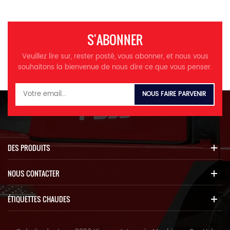
力Pression nominale Mpa 37
l'arrière MM 7060
流量Flow L/min 320×2 Moteur
de rotation 品牌型号Marque En
ligne HM5X180CHB 工作压力
S'ABONNER
Pression nominale MPa 26,5
行走马达Moteur de voyage 品
Veuillez lire sur, rester posté, vous abonner, et nous vous
牌型号Marque KYB
souhaitons la bienvenue de nous dire ce que vous penser.
RT60T/HYUNDAI HT33A 工作压
力Pression nominale MPa 34.3
主控阀Valve de régulation 品牌
型号Marque En ligne
HVME270B
Débit nominal L/min 300 制动
形式Formulaire de frein 液压
Hydraulique 液压油Huile
DES PRODUITS
hydraulique 标号及用量Modèle
et dosage Kg HM046/310 底盘
NOUS CONTACTER
件Pièces de châssis 履带形式-
Formulaire de suivi 三齿Trois
dents 履带板宽度Largeur de
ÉTIQUETTES CHAUDES
voie ㎜ 600mm 履带板数量
Non. de piste 件 每侧 49 (de
chaque côté) Pression de