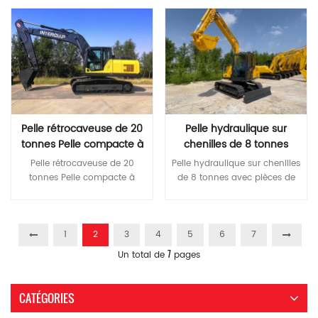
fonctionnement disponibles
Longueur de piste 5390 MM
Lire La Suite
Lire La Suite
Caractéristiques Modèle 规格型
K Jauge de piste 2740 MM L
号 QIT 360,8 斗容Capacité du
Largeur de piste 3340 MM M
godet (m3) m³ 1,6/1,8 Poids
Largeur de la chaussure de
opérationnel (T) kg 35000 油
piste 600 MM N Largeur de
箱容积 Volume du réservoir de
plate-forme 3385 MM O Max.
carburant (L) L 595 发动机
10760 hauteur de creusement
Moteur Marque Dongfeng
MM P 7400 Max. hauteur de
Cummins 6LTAA8.9
décharge MM 7320 Q Max.
Pelle rétrocaveuse de 20
Pelle hydraulique sur
ISUZU6HK1X 功率Puissance
profondeur de fouille 6695
tonnes Pelle compacte à
chenilles de 8 tonnes
nominale (kw/r/min)
MM R Max. 7150 Profondeur
longue portée
avec pièces de machine à
kW/tr/min 242/2000
Pelle rétrocaveuse de 20 tonnes Pelle compacte à longue portée * Configuration de base haut de gamme de première classe Les moteurs Yanmar sont conformes aux émissions Stage III, économisant ainsi de l'énergie et du carburant. Pompe principale et vanne principale de marque internationale Les composants hydrauliques de marque mondiale garantissent une grande fiabilité du système hydraulique * Une plus grande fiabilité et durabilité Corps robuste et haute résistance Pièces structurelles renforcées de la flèche, du bras et du godet * Un confort plus coordonné Nouvelle cabine très rigide, silencieuse et confortable Moniteur LCD couleur pour une surveillance et une maintenance pratiques Plusieurs modes de fonctionnement disponibles Caractéristiques MODÈLE Unité QIT 205,9 Poids opérationnel Tonne 21.3 Capacité du seau m³ 0,93 Modèle de moteur 广康QSB7.0 4M50 ​ Puissance nominale kW/tr/min 124/2000 118/2000 Volume du réservoir de carburant L 420 Vitesse de voyage km/h 5,2/3,5 Vitesse de swing tr/min 11.5 Degré d'escalade maximum ° 70 Force d'arrachage du godet à puissance max ISO KN 157 Pression de mise à la terre moyenne KPA 46,5 Modèle de pompe hydraulique EDDIE FMP112APDT KPMK3V112DT Débit maximal L/min 215 *2 228*2 Pression de réglage MPa 37 Volume du réservoir hydraulique L 246 Une longueur hors tout mm 9560 B Largeur hors tout mm 2780 C Hauteur totale （jusqu'au sommet de la flèche ） mm 3040 D Hauteur hors tout （jusqu'au sommet de la cabine ） mm 3120 E Garde au sol du contrepoids mm 1065 F Min. garde au sol mm 466 G Rayon de pivotement arrière mm 2720 H Longueur de mise à la terre du rail mm 3260 J Longueur de piste mm 4060 K Voie écartement mm 2180 L Largeur de voie mm 2780 Largeur des patins M mm 600 N Largeur du plateau tournant mm 2700 Ô Max. hauteur de fouille mm 9275 PMax . hauteur de déversement mm 6560 QMax . profondeur de creusement mm 6515 RMax . profondeur de creusement des murs verticaux mm 5915 SMax . profondeur de creusement pour un plan horizontal de 2,5 m mm 6380 TMax . portée de creusement mm 9865 U Portée d'excavation max. au niveau du sol mm 9680 VMin . rayon de rotation mm 3630 WMax . hauteur au rayon d'oscillation minimum mm 7670 X Distance du centre de rotation à l'arrière mm 2720
Pelle hydraulique sur chenilles de 8 tonnes avec pièces de machine à briser * Configuration de base haut de gamme de première classe Les moteurs Yanmar sont conformes aux émissions Stage III, économisant ainsi de l'énergie et du carburant. Pompe principale et vanne principale de marque internationale Les composants hydrauliques de marque mondiale garantissent une grande fiabilité du système hydraulique * Une plus grande fiabilité et durabilité Corps robuste et haute résistance Pièces structurelles renforcées de la flèche, du bras et du godet * Un confort plus coordonné Nouvelle cabine très rigide, silencieuse et confortable Moniteur LCD couleur pour une surveillance et une maintenance pratiques Plusieurs modes de fonctionnement disponibles Caractéristiques MODÈLE Unité QIT 80,9 Poids opérationnel Tonne 8.2 Capacité du seau m³ 0,32 Modèle de moteur YANMAR 4TNV98T YANMAR 4TNV98 Puissance nominale kW/tr/min 56,5/2200 46,3/2200 Volume du réservoir de carburant L 130 Vitesse de voyage km/h 5.1/2.7 Vitesse de swing tr/min dix Degré d'escalade maximum ° 70 Force d'arrachage du godet à puissance max ISO KN 52 Pression de mise à la terre moyenne KPA 30 Modèle de pompe hydraulique En ligne HP3V80 Débit maximal L/min 165 Pression de réglage MPa 32 Volume du réservoir hydraulique L 90 Une longueur hors tout mm 6100 B Largeur hors tout mm 2300 C Hauteur totale （jusqu'au sommet de la flèche ） mm 2515 D Hauteur hors tout （jusqu'au sommet de la cabine ） mm 2680 E Garde au sol du contrepoids mm 760 F Min. garde au sol mm 380 G Rayon de pivotement arrière mm 1755 H Longueur de mise à la terre du rail mm 2150 J Longueur de piste mm 2760 K Voie écartement mm 1700 L Largeur de voie mm 2150 Largeur des patins M mm 450 N Largeur du plateau tournant mm 2198 Ô Max. hauteur de fouille mm 7165 PMax . hauteur de déversement mm 5065 QMax . profondeur de creusement mm 4038 RMax . profondeur de creusement des murs verticaux mm 3505 SMax . profondeur de creusement pour un plan horizontal de 2,5 m mm 3680 TMax . portée de creusement mm 6330 U Portée d'excavation max. au niveau du sol mm 6180 VMin . rayon de rotation mm 1795 WMax . hauteur au rayon d'oscillation minimum mm 5500 X Distance du centre de rotation à l'arrière mm 1755
verticale de la paroi MM S
briser
190,5/2000 进气方式Mode
11660 Max. Profondeur de
d'admission 涡轮增压
creusement pour le plan
Turbocompressé Mode
horizontal de 2,5 m MM 11440
système de carburant 直喷
Lire La Suite
Lire La Suite
T Max. Discing Reach 4825
Injection directe 排放标准
1
2
3
4
5
6
7
MM U MAX. 9250 MM V
Norme d'émission ⅡEuro II 底盘
4850 Min. rayon de
7
Un total de
pages
Châssis 驱动方式Mode
balançoire MM 2860 W
conduite 液压Hydraulique 主泵
Max. 6820 Hauteur au rayon
Pompe principale 品牌型号
de swing min MM 3400 X
CATÉGORIES
Marque KPMK5V160DT ​ 额定压
Distance du centre de swing à